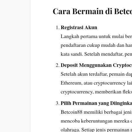
Cara Bermain di Betc
Registrasi Akun
Langkah pertama untuk mulai ber
pendaftaran cukup mudah dan han
kata sandi. Setelah mendaftar, p
Deposit Menggunakan Cryptoc
Setelah akun terdaftar, pemain d
Ethereum, atau cryptocurrency la
cryptocurrency, memberikan fleksi
Pilih Permainan yang Diingink
Betcoin88 memiliki berbagai jeni
mencoba keberuntungan mereka di
olahraga. Setiap jenis permaina