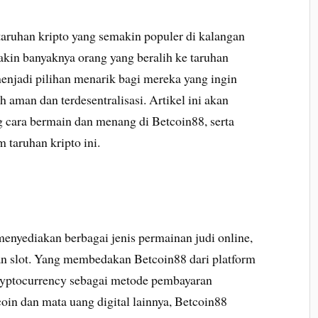
 taruhan kripto yang semakin populer di kalangan
akin banyaknya orang yang beralih ke taruhan
enjadi pilihan menarik bagi mereka yang ingin
 aman dan terdesentralisasi. Artikel ini akan
cara bermain dan menang di Betcoin88, serta
taruhan kripto ini.
menyediakan berbagai jenis permainan judi online,
dan slot. Yang membedakan Betcoin88 dari platform
cryptocurrency sebagai metode pembayaran
n dan mata uang digital lainnya, Betcoin88