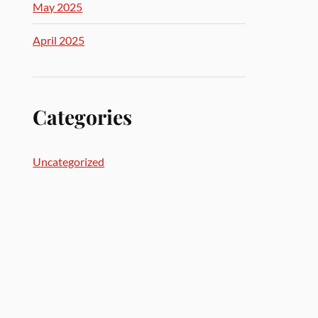
May 2025
April 2025
Categories
Uncategorized