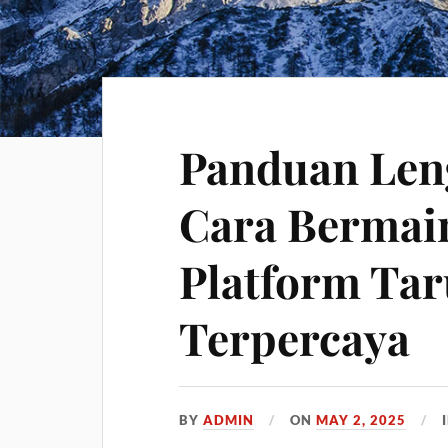
Panduan Len
Cara Bermai
Platform Tar
Terpercaya
BY
ADMIN
ON
MAY 2, 2025