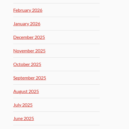
February 2026
January 2026
December 2025
November 2025
October 2025
September 2025
August 2025
July 2025
June 2025