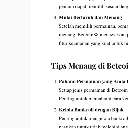
pemain dapat memilih sesuai den
Mulai Bertaruh dan Menang
Setelah memilih permainan, pemai
menang. Betcoin88 menawarkan pel
fitur keamanan yang kuat untuk 
Tips Menang di Betco
Pahami Permainan yang Anda P
Setiap jenis permainan di Betcoin
Penting untuk memahami cara ker
Kelola Bankroll dengan Bijak
Penting untuk mengelola bankroll
pastikan untuk tidak melebihi ang