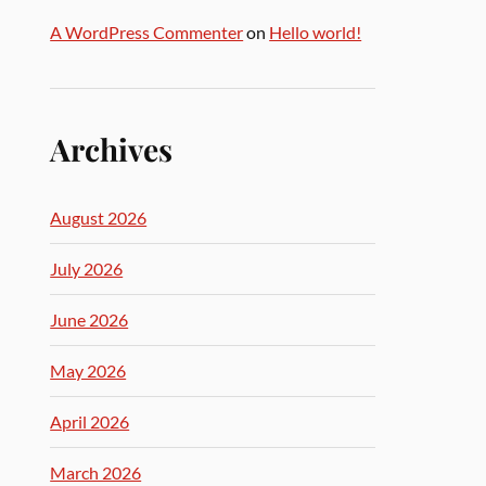
A WordPress Commenter
on
Hello world!
Archives
August 2026
July 2026
June 2026
May 2026
April 2026
March 2026