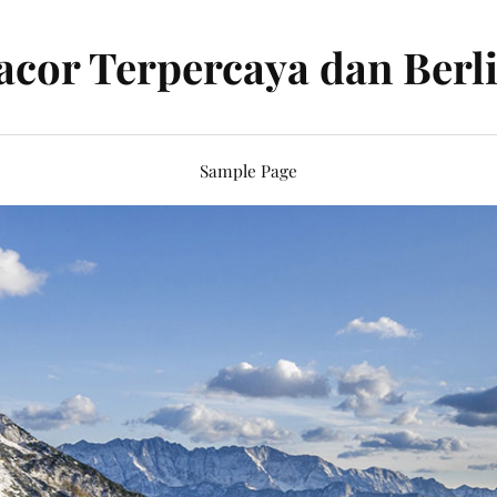
Gacor Terpercaya dan Berl
Sample Page