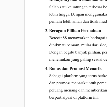
Salah satu keuntungan terbesar be
lebih tinggi. Dengan menggunakan
pemain lebih aman dan tidak muda
Beragam Pilihan Permainan
Betcoin88 menawarkan berbagai 
dinikmati pemain, mulai dari slot
Dengan begitu banyak pilihan, pe
menemukan yang paling sesuai de
Bonus dan Promosi Menarik
Sebagai platform yang terus ber
dan promosi menarik untuk pemai
peluang menang dan memberikan n
berpartisipasi di platform ini.