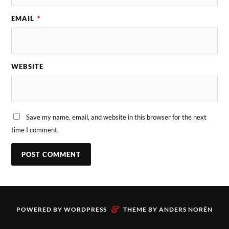
EMAIL
*
WEBSITE
Save my name, email, and website in this browser for the next
time I comment.
&
POWERED BY
WORDPRESS
THEME BY
ANDERS NORÉN