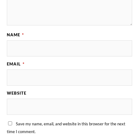
NAME
*
EMAIL
*
WEBSITE
Save my name, email, and website in this browser for the next
time I comment.