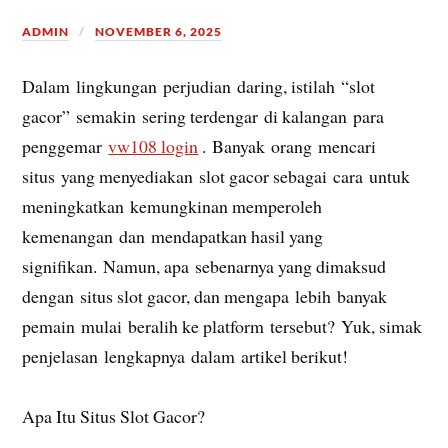
ADMIN
NOVEMBER 6, 2025
Dalam lingkungan perjudian daring, istilah “slot
gacor” semakin sering terdengar di kalangan para
penggemar
vw108 login
. Banyak orang mencari
situs yang menyediakan slot gacor sebagai cara untuk
meningkatkan kemungkinan memperoleh
kemenangan dan mendapatkan hasil yang
signifikan. Namun, apa sebenarnya yang dimaksud
dengan situs slot gacor, dan mengapa lebih banyak
pemain mulai beralih ke platform tersebut? Yuk, simak
penjelasan lengkapnya dalam artikel berikut!
Apa Itu Situs Slot Gacor?