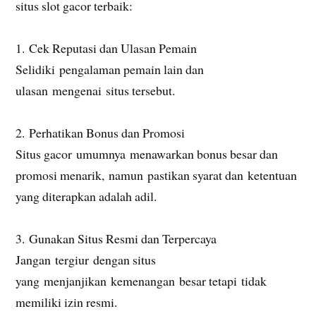
situs slot gacor terbaik:
1. Cek Reputasi dan Ulasan Pemain
Selidiki pengalaman pemain lain dan
ulasan mengenai situs tersebut.
2. Perhatikan Bonus dan Promosi
Situs gacor umumnya menawarkan bonus besar dan
promosi menarik, namun pastikan syarat dan ketentuan
yang diterapkan adalah adil.
3. Gunakan Situs Resmi dan Terpercaya
Jangan tergiur dengan situs
yang menjanjikan kemenangan besar tetapi tidak
memiliki izin resmi.