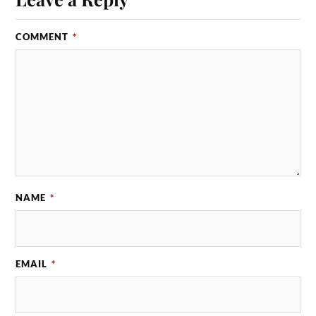
COMMENT
*
NAME
*
EMAIL
*