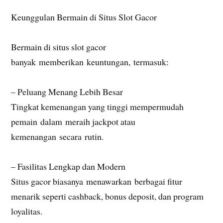
Keunggulan Bermain di Situs Slot Gacor
Bermain di situs slot gacor
banyak memberikan keuntungan, termasuk:
– Peluang Menang Lebih Besar
Tingkat kemenangan yang tinggi mempermudah
pemain dalam meraih jackpot atau
kemenangan secara rutin.
– Fasilitas Lengkap dan Modern
Situs gacor biasanya menawarkan berbagai fitur
menarik seperti cashback, bonus deposit, dan program
loyalitas.