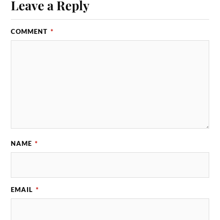
Leave a Reply
COMMENT
*
NAME
*
EMAIL
*