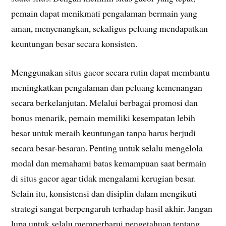
pemain dapat menikmati pengalaman bermain yang
aman, menyenangkan, sekaligus peluang mendapatkan
keuntungan besar secara konsisten.
Menggunakan situs gacor secara rutin dapat membantu
meningkatkan pengalaman dan peluang kemenangan
secara berkelanjutan. Melalui berbagai promosi dan
bonus menarik, pemain memiliki kesempatan lebih
besar untuk meraih keuntungan tanpa harus berjudi
secara besar-besaran. Penting untuk selalu mengelola
modal dan memahami batas kemampuan saat bermain
di situs gacor agar tidak mengalami kerugian besar.
Selain itu, konsistensi dan disiplin dalam mengikuti
strategi sangat berpengaruh terhadap hasil akhir. Jangan
lupa untuk selalu memperbarui pengetahuan tentang