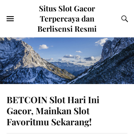
Situs Slot Gacor
Terpercaya dan
Berlisensi Resmi
BETCOIN Slot Hari Ini
Gacor, Mainkan Slot
Favoritmu Sekarang!