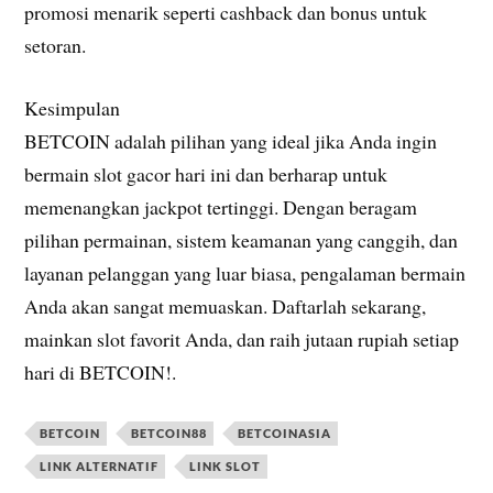
promosi menarik seperti cashback dan bonus untuk
setoran.
Kesimpulan
BETCOIN adalah pilihan yang ideal jika Anda ingin
bermain slot gacor hari ini dan berharap untuk
memenangkan jackpot tertinggi. Dengan beragam
pilihan permainan, sistem keamanan yang canggih, dan
layanan pelanggan yang luar biasa, pengalaman bermain
Anda akan sangat memuaskan. Daftarlah sekarang,
mainkan slot favorit Anda, dan raih jutaan rupiah setiap
hari di BETCOIN!.
BETCOIN
BETCOIN88
BETCOINASIA
LINK ALTERNATIF
LINK SLOT