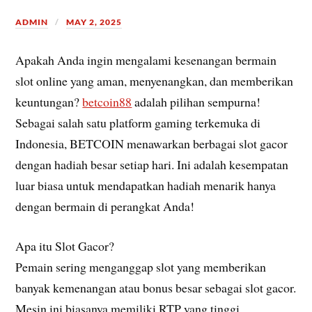
ADMIN
MAY 2, 2025
Apakah Anda ingin mengalami kesenangan bermain
slot online yang aman, menyenangkan, dan memberikan
keuntungan?
betcoin88
adalah pilihan sempurna!
Sebagai salah satu platform gaming terkemuka di
Indonesia, BETCOIN menawarkan berbagai slot gacor
dengan hadiah besar setiap hari. Ini adalah kesempatan
luar biasa untuk mendapatkan hadiah menarik hanya
dengan bermain di perangkat Anda!
Apa itu Slot Gacor?
Pemain sering menganggap slot yang memberikan
banyak kemenangan atau bonus besar sebagai slot gacor.
Mesin ini biasanya memiliki RTP yang tinggi,