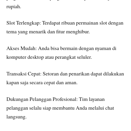
rupiah.
Slot Terlengkap: Terdapat ribuan permainan slot dengan
tema yang menarik dan fitur menghibur.
Akses Mudah: Anda bisa bermain dengan nyaman di
komputer desktop atau perangkat seluler.
Transaksi Cepat: Setoran dan penarikan dapat dilakukan
kapan saja secara cepat dan aman.
Dukungan Pelanggan Profesional: Tim layanan
pelanggan selalu siap membantu Anda melalui chat
langsung.