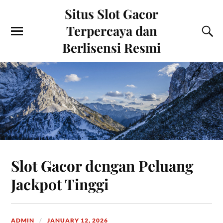
Situs Slot Gacor
Terpercaya dan
Berlisensi Resmi
Slot Gacor dengan Peluang
Jackpot Tinggi
ADMIN
JANUARY 12, 2026