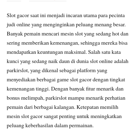
Slot gacor saat ini menjadi incaran utama para pecinta
judi online yang menginginkan peluang menang besar.
Banyak pemain mencari mesin slot yang sedang hot dan
sering memberikan kemenangan, sehingga mereka bisa
mendapatkan keuntungan maksimal. Salah satu kata
kunci yang sedang naik daun di dunia slot online adalah
parkirslot, yang dikenal sebagai platform yang
menyediakan berbagai game slot gacor dengan tingkat
kemenangan tinggi. Dengan banyak fitur menarik dan
bonus melimpah, parkirslot mampu menarik perhatian
pemain dari berbagai kalangan. Ketepatan memilih
mesin slot gacor sangat penting untuk meningkatkan
peluang keberhasilan dalam permainan.