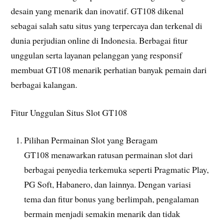
desain yang menarik dan inovatif. GT108 dikenal
sebagai salah satu situs yang terpercaya dan terkenal di
dunia perjudian online di Indonesia. Berbagai fitur
unggulan serta layanan pelanggan yang responsif
membuat GT108 menarik perhatian banyak pemain dari
berbagai kalangan.
Fitur Unggulan Situs Slot GT108
Pilihan Permainan Slot yang Beragam
GT108 menawarkan ratusan permainan slot dari
berbagai penyedia terkemuka seperti Pragmatic Play,
PG Soft, Habanero, dan lainnya. Dengan variasi
tema dan fitur bonus yang berlimpah, pengalaman
bermain menjadi semakin menarik dan tidak