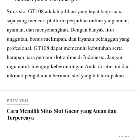
Situs slot GT108 adalah pilihan yang tepat bagi siapa
saja yang mencari platform perjudian online yang aman,
nyaman, dan menyenangkan. Dengan banyak fitur
unggulan, bonus melimpah, dan layanan pelanggan yang
profesional, GT108 dapat memenuhi kebutuhan serta
harapan para pemain slot online di Indonesia. Jangan
ragu untuk menguji keberuntungan Anda di situs ini dan
nikmati pengalaman bermain slot yang tak terlupakan.
PREVIOUS
Cara Memilih Situs Slot Gacor yang Aman dan
Terpercaya