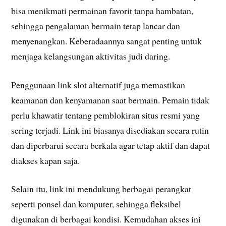
bisa menikmati permainan favorit tanpa hambatan,
sehingga pengalaman bermain tetap lancar dan
menyenangkan. Keberadaannya sangat penting untuk
menjaga kelangsungan aktivitas judi daring.
Penggunaan link slot alternatif juga memastikan
keamanan dan kenyamanan saat bermain. Pemain tidak
perlu khawatir tentang pemblokiran situs resmi yang
sering terjadi. Link ini biasanya disediakan secara rutin
dan diperbarui secara berkala agar tetap aktif dan dapat
diakses kapan saja.
Selain itu, link ini mendukung berbagai perangkat
seperti ponsel dan komputer, sehingga fleksibel
digunakan di berbagai kondisi. Kemudahan akses ini