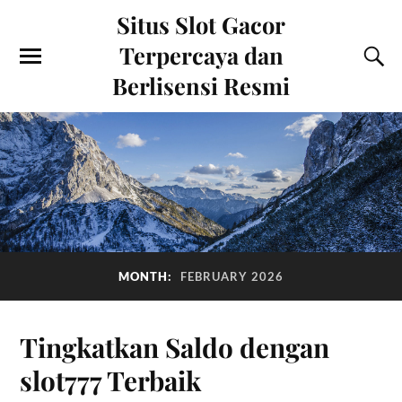
Situs Slot Gacor
Terpercaya dan
Berlisensi Resmi
MONTH:
FEBRUARY 2026
Tingkatkan Saldo dengan
slot777 Terbaik