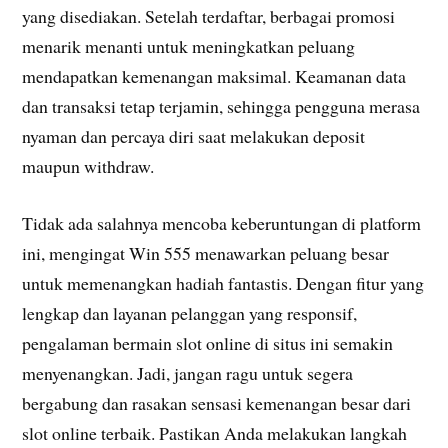
yang disediakan. Setelah terdaftar, berbagai promosi
menarik menanti untuk meningkatkan peluang
mendapatkan kemenangan maksimal. Keamanan data
dan transaksi tetap terjamin, sehingga pengguna merasa
nyaman dan percaya diri saat melakukan deposit
maupun withdraw.
Tidak ada salahnya mencoba keberuntungan di platform
ini, mengingat Win 555 menawarkan peluang besar
untuk memenangkan hadiah fantastis. Dengan fitur yang
lengkap dan layanan pelanggan yang responsif,
pengalaman bermain slot online di situs ini semakin
menyenangkan. Jadi, jangan ragu untuk segera
bergabung dan rasakan sensasi kemenangan besar dari
slot online terbaik. Pastikan Anda melakukan langkah