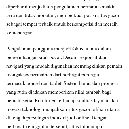
diperbarui menjadikan pengalaman bermain semakin
seru dan tidak monoton, memperkuat posisi situs gacor
sebagai tempat terbaik untuk berkompetisi dan meraih
kemenangan.
Pengalaman pengguna menjadi fokus utama dalam
pengembangan situs gacor. Desain responsif dan
navigasi yang mudah digunakan memungkinkan pemain
mengakses permainan dari berbagai perangkat,
termasuk ponsel dan tablet. Sistem bonus dan promosi
yang rutin diadakan memberikan nilai tambah bagi
pemain setia. Komitmen terhadap kualitas layanan dan
inovasi teknologi menjadikan situs gacor pilihan utama
di tengah persaingan industri judi online. Dengan
berbagai keunggulan tersebut, situs ini mampu