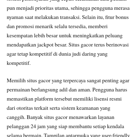
pun menjadi prioritas utama, sehingga pengguna merasa
nyaman saat melakukan transaksi. Selain itu, fitur bonus
dan promosi menarik selalu tersedia, memberi
kesempatan lebih besar untuk meningkatkan peluang
mendapatkan jackpot besar. Situs gacor terus berinovasi
agar tetap kompetitif di dunia judi daring yang
kompetitif.
Memilih situs gacor yang terpercaya sangat penting agar
permainan berlangsung adil dan aman. Pengguna harus
memastikan platform tersebut memiliki lisensi resmi
dari otoritas terkait serta sistem keamanan yang
canggih. Banyak situs gacor menawarkan layanan
pelanggan 24 jam yang siap membantu setiap kendala
selama bermain. Tampilan antarmuka yang user-friendly