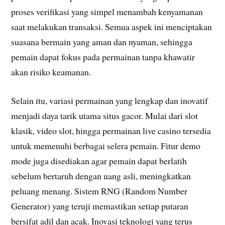
proses verifikasi yang simpel menambah kenyamanan
saat melakukan transaksi. Semua aspek ini menciptakan
suasana bermain yang aman dan nyaman, sehingga
pemain dapat fokus pada permainan tanpa khawatir
akan risiko keamanan.
Selain itu, variasi permainan yang lengkap dan inovatif
menjadi daya tarik utama situs gacor. Mulai dari slot
klasik, video slot, hingga permainan live casino tersedia
untuk memenuhi berbagai selera pemain. Fitur demo
mode juga disediakan agar pemain dapat berlatih
sebelum bertaruh dengan uang asli, meningkatkan
peluang menang. Sistem RNG (Random Number
Generator) yang teruji memastikan setiap putaran
bersifat adil dan acak. Inovasi teknologi yang terus