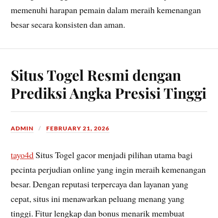
memenuhi harapan pemain dalam meraih kemenangan
besar secara konsisten dan aman.
Situs Togel Resmi dengan
Prediksi Angka Presisi Tinggi
ADMIN
FEBRUARY 21, 2026
tayo4d
Situs Togel gacor menjadi pilihan utama bagi
pecinta perjudian online yang ingin meraih kemenangan
besar. Dengan reputasi terpercaya dan layanan yang
cepat, situs ini menawarkan peluang menang yang
tinggi. Fitur lengkap dan bonus menarik membuat