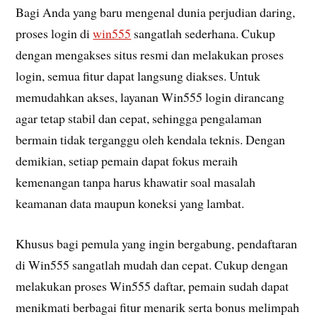
Bagi Anda yang baru mengenal dunia perjudian daring,
proses login di
win555
sangatlah sederhana. Cukup
dengan mengakses situs resmi dan melakukan proses
login, semua fitur dapat langsung diakses. Untuk
memudahkan akses, layanan Win555 login dirancang
agar tetap stabil dan cepat, sehingga pengalaman
bermain tidak terganggu oleh kendala teknis. Dengan
demikian, setiap pemain dapat fokus meraih
kemenangan tanpa harus khawatir soal masalah
keamanan data maupun koneksi yang lambat.
Khusus bagi pemula yang ingin bergabung, pendaftaran
di Win555 sangatlah mudah dan cepat. Cukup dengan
melakukan proses Win555 daftar, pemain sudah dapat
menikmati berbagai fitur menarik serta bonus melimpah