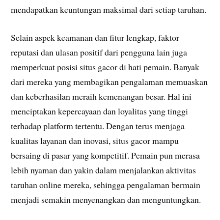
mendapatkan keuntungan maksimal dari setiap taruhan.
Selain aspek keamanan dan fitur lengkap, faktor
reputasi dan ulasan positif dari pengguna lain juga
memperkuat posisi situs gacor di hati pemain. Banyak
dari mereka yang membagikan pengalaman memuaskan
dan keberhasilan meraih kemenangan besar. Hal ini
menciptakan kepercayaan dan loyalitas yang tinggi
terhadap platform tertentu. Dengan terus menjaga
kualitas layanan dan inovasi, situs gacor mampu
bersaing di pasar yang kompetitif. Pemain pun merasa
lebih nyaman dan yakin dalam menjalankan aktivitas
taruhan online mereka, sehingga pengalaman bermain
menjadi semakin menyenangkan dan menguntungkan.