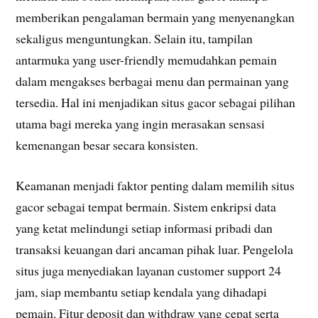
memberikan pengalaman bermain yang menyenangkan
sekaligus menguntungkan. Selain itu, tampilan
antarmuka yang user-friendly memudahkan pemain
dalam mengakses berbagai menu dan permainan yang
tersedia. Hal ini menjadikan situs gacor sebagai pilihan
utama bagi mereka yang ingin merasakan sensasi
kemenangan besar secara konsisten.
Keamanan menjadi faktor penting dalam memilih situs
gacor sebagai tempat bermain. Sistem enkripsi data
yang ketat melindungi setiap informasi pribadi dan
transaksi keuangan dari ancaman pihak luar. Pengelola
situs juga menyediakan layanan customer support 24
jam, siap membantu setiap kendala yang dihadapi
pemain. Fitur deposit dan withdraw yang cepat serta