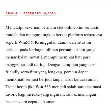
ADMIN
FEBRUARY 19, 2026
Mencicipi keseruan bermain slot online kini semakin
mudah dan menguntungkan berkat platform terpercaya
seperti Win555. Keunggulan utama dari situs ini
terletak pada berbagai pilihan permainan slot yang
menarik dan inovatif, mampu memikat hati para
penggemar judi daring. Dengan tampilan yang user-
friendly serta fitur yang lengkap, pemain dapat
menikmati sensasi berjudi tanpa harus keluar rumah.
Tidak heran jika Win 555 menjadi salah satu destinasi
favorit bagi mereka yang ingin meraih kemenangan
besar secara cepat dan aman.