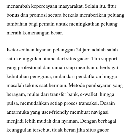
menambah kepercayaan masyarakat. Selain itu, fitur
bonus dan promosi secara berkala memberikan peluang
tambahan bagi pemain untuk meningkatkan peluang
meraih kemenangan besar.
Ketersediaan layanan pelanggan 24 jam adalah salah
satu keunggulan utama dari situs gacor. Tim support
yang profesional dan ramah siap membantu berbagai
kebutuhan pengguna, mulai dari pendaftaran hingga
masalah teknis saat bermain. Metode pembayaran yang
beragam, mulai dari transfer bank, e-wallet, hingga
pulsa, memudahkan setiap proses transaksi. Desain
antarmuka yang user-friendly membuat navigasi
menjadi lebih mudah dan nyaman. Dengan berbagai
keunggulan tersebut, tidak heran jika situs gacor