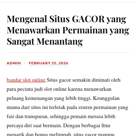
Mengenal Situs GACOR yang
Menawarkan Permainan yang
Sangat Menantang
ADMIN
FEBRUARY 25, 2026
bandar slot online
Situs gacor semakin diminati oleh
para pecinta judi slot online karena menawarkan
peluang kemenangan yang lebih tinggi. Keunggulan
utama dari situs ini terletak pada sistem permainan yang
fair dan transparan, sehingga pemain merasa lebih
percaya diri saat bermain. Dengan berbagai fitur
menarik dan bonus melimpah, situs gacor mampu