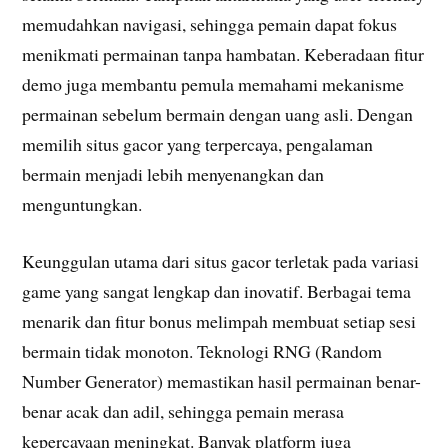
memudahkan navigasi, sehingga pemain dapat fokus
menikmati permainan tanpa hambatan. Keberadaan fitur
demo juga membantu pemula memahami mekanisme
permainan sebelum bermain dengan uang asli. Dengan
memilih situs gacor yang terpercaya, pengalaman
bermain menjadi lebih menyenangkan dan
menguntungkan.
Keunggulan utama dari situs gacor terletak pada variasi
game yang sangat lengkap dan inovatif. Berbagai tema
menarik dan fitur bonus melimpah membuat setiap sesi
bermain tidak monoton. Teknologi RNG (Random
Number Generator) memastikan hasil permainan benar-
benar acak dan adil, sehingga pemain merasa
kepercayaan meningkat. Banyak platform juga