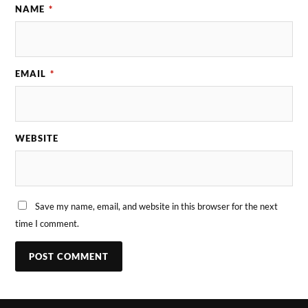
NAME
*
EMAIL
*
WEBSITE
Save my name, email, and website in this browser for the next
time I comment.