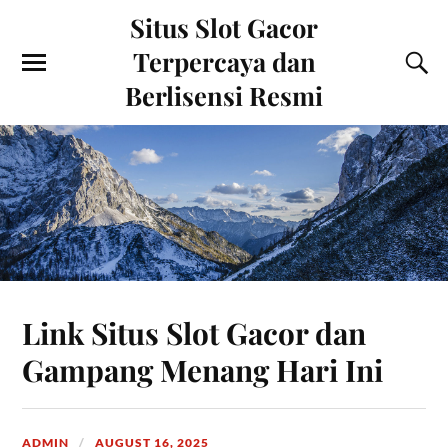
Situs Slot Gacor
Terpercaya dan
Berlisensi Resmi
Link Situs Slot Gacor dan
Gampang Menang Hari Ini
ADMIN
AUGUST 16, 2025