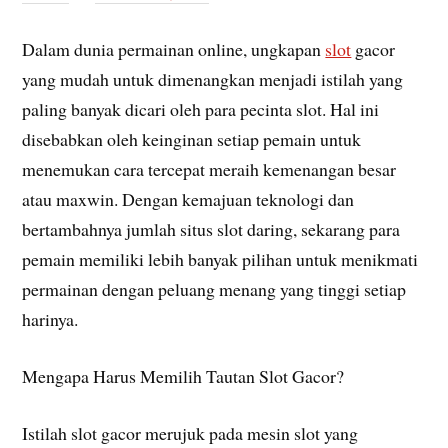
Dalam dunia permainan online, ungkapan
slot
gacor
yang mudah untuk dimenangkan menjadi istilah yang
paling banyak dicari oleh para pecinta slot. Hal ini
disebabkan oleh keinginan setiap pemain untuk
menemukan cara tercepat meraih kemenangan besar
atau maxwin. Dengan kemajuan teknologi dan
bertambahnya jumlah situs slot daring, sekarang para
pemain memiliki lebih banyak pilihan untuk menikmati
permainan dengan peluang menang yang tinggi setiap
harinya.
Mengapa Harus Memilih Tautan Slot Gacor?
Istilah slot gacor merujuk pada mesin slot yang