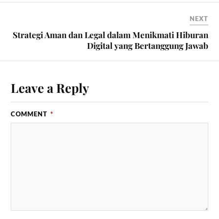
NEXT
Strategi Aman dan Legal dalam Menikmati Hiburan
Digital yang Bertanggung Jawab
Leave a Reply
COMMENT
*