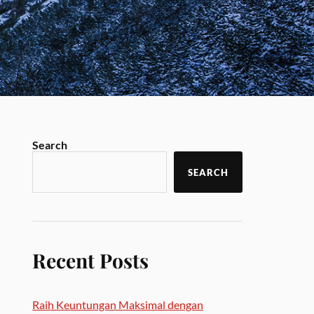
Search
SEARCH
Recent Posts
Raih Keuntungan Maksimal dengan