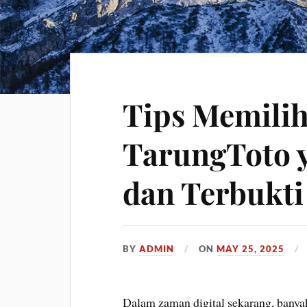
Tips Memilih
TarungToto 
dan Terbukt
BY
ADMIN
ON
MAY 25, 2025
Dalam zaman digital sekarang, banyak