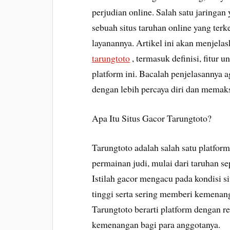
perjudian online. Salah satu jaringan
sebuah situs taruhan online yang terk
layanannya. Artikel ini akan menjela
tarungtoto
, termasuk definisi, fitur 
platform ini. Bacalah penjelasannya
dengan lebih percaya diri dan mema
Apa Itu Situs Gacor Tarungtoto?
Tarungtoto adalah salah satu platfor
permainan judi, mulai dari taruhan se
Istilah gacor mengacu pada kondisi 
tinggi serta sering memberi kemenang
Tarungtoto berarti platform dengan r
kemenangan bagi para anggotanya.