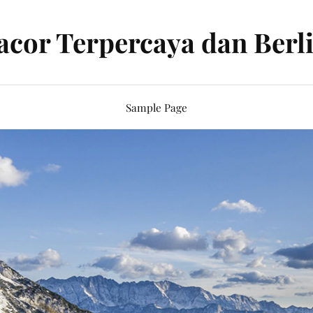
Gacor Terpercaya dan Berl
Sample Page