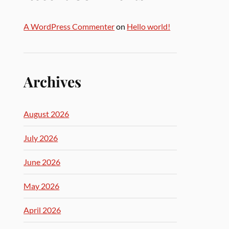
A WordPress Commenter
on
Hello world!
Archives
August 2026
July 2026
June 2026
May 2026
April 2026