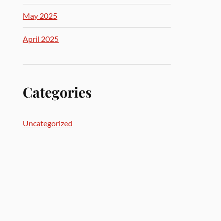
May 2025
April 2025
Categories
Uncategorized