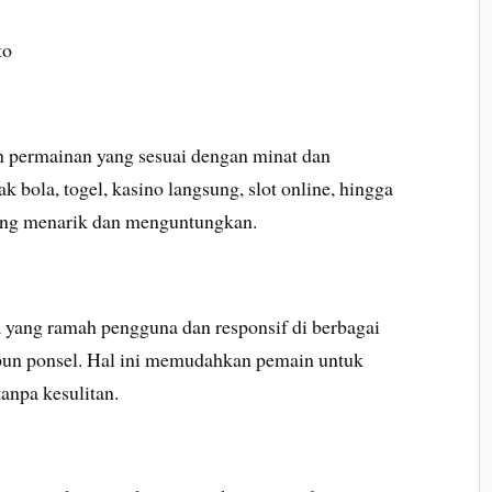
to
n permainan yang sesuai dengan minat dan
ak bola, togel, kasino langsung, slot online, hingga
yang menarik dan menguntungkan.
a yang ramah pengguna dan responsif di berbagai
pun ponsel. Hal ini memudahkan pemain untuk
anpa kesulitan.