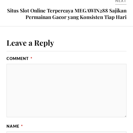
NEXT
Situs Slot Online Terpercaya MEGAWIN288 Sajikan
Permainan Gacor yang Konsisten Tiap Hari
Leave a Reply
COMMENT
*
NAME
*