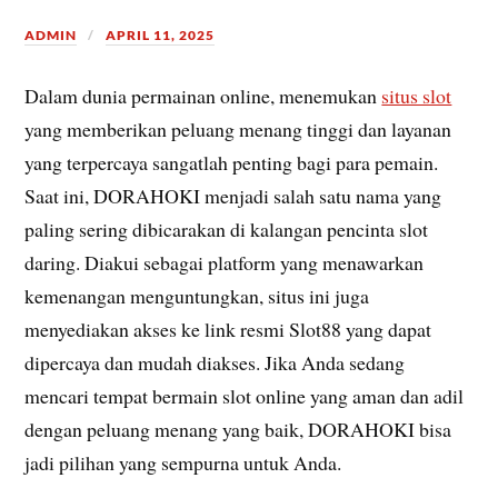
ADMIN
APRIL 11, 2025
Dalam dunia permainan online, menemukan
situs slot
yang memberikan peluang menang tinggi dan layanan
yang terpercaya sangatlah penting bagi para pemain.
Saat ini, DORAHOKI menjadi salah satu nama yang
paling sering dibicarakan di kalangan pencinta slot
daring. Diakui sebagai platform yang menawarkan
kemenangan menguntungkan, situs ini juga
menyediakan akses ke link resmi Slot88 yang dapat
dipercaya dan mudah diakses. Jika Anda sedang
mencari tempat bermain slot online yang aman dan adil
dengan peluang menang yang baik, DORAHOKI bisa
jadi pilihan yang sempurna untuk Anda.