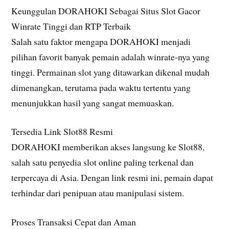
Keunggulan DORAHOKI Sebagai Situs Slot Gacor
Winrate Tinggi dan RTP Terbaik
Salah satu faktor mengapa DORAHOKI menjadi
pilihan favorit banyak pemain adalah winrate-nya yang
tinggi. Permainan slot yang ditawarkan dikenal mudah
dimenangkan, terutama pada waktu tertentu yang
menunjukkan hasil yang sangat memuaskan.
Tersedia Link Slot88 Resmi
DORAHOKI memberikan akses langsung ke Slot88,
salah satu penyedia slot online paling terkenal dan
terpercaya di Asia. Dengan link resmi ini, pemain dapat
terhindar dari penipuan atau manipulasi sistem.
Proses Transaksi Cepat dan Aman