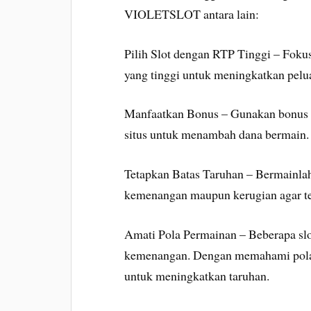
VIOLETSLOT antara lain:
Pilih Slot dengan RTP Tinggi – Foku
yang tinggi untuk meningkatkan pel
Manfaatkan Bonus – Gunakan bonus se
situs untuk menambah dana bermain.
Tetapkan Batas Taruhan – Bermainlah 
kemenangan maupun kerugian agar te
Amati Pola Permainan – Beberapa sl
kemenangan. Dengan memahami pola 
untuk meningkatkan taruhan.