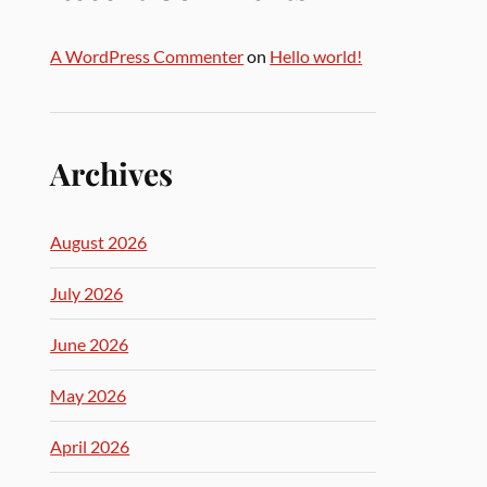
A WordPress Commenter
on
Hello world!
Archives
August 2026
July 2026
June 2026
May 2026
April 2026