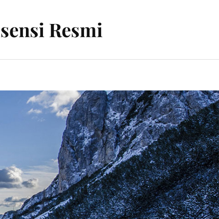
isensi Resmi