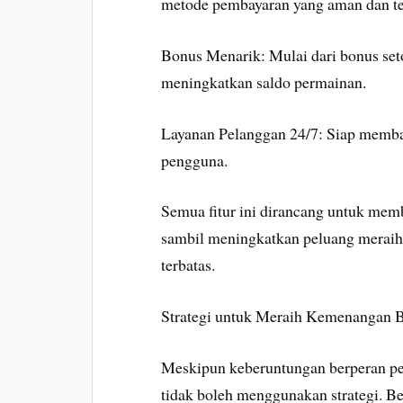
metode pembayaran yang aman dan te
Bonus Menarik: Mulai dari bonus seto
meningkatkan saldo permainan.
Layanan Pelanggan 24/7: Siap memba
pengguna.
Semua fitur ini dirancang untuk me
sambil meningkatkan peluang merai
terbatas.
Strategi untuk Meraih Kemenangan 
Meskipun keberuntungan berperan pen
tidak boleh menggunakan strategi. Be