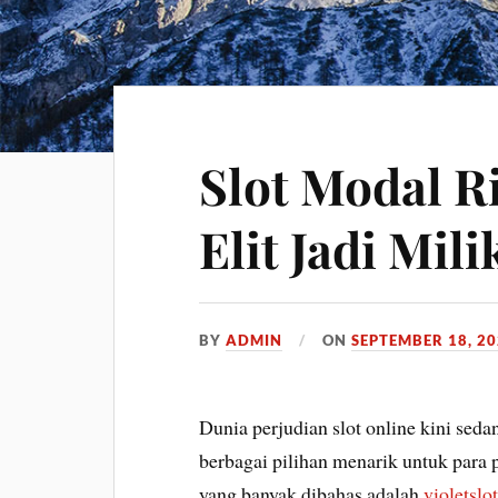
Slot Modal R
Elit Jadi Mil
BY
ADMIN
ON
SEPTEMBER 18, 2
Dunia perjudian slot online kini se
berbagai pilihan menarik untuk para 
yang banyak dibahas adalah
violetslo