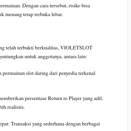
rmainan. Dengan cara tersebut, risiko bisa
uk menang tetap terbuka lebar.
 yang telah terbukti berkualitas, VIOLETSLOT
untungkan untuk anggotanya, antara lain:
 permainan slot daring dari penyedia terkenal
emberikan persentase Return to Player yang adil,
h realistis.
epat: Transaksi yang sederhana dengan berbagai