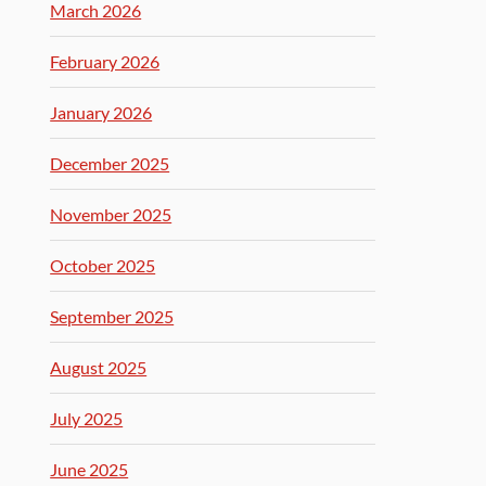
March 2026
February 2026
January 2026
December 2025
November 2025
October 2025
September 2025
August 2025
July 2025
June 2025