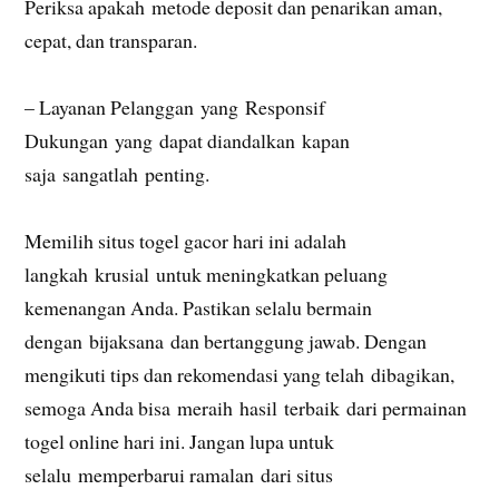
Periksa apakah metode deposit dan penarikan aman,
cepat, dan transparan.
– Layanan Pelanggan yang Responsif
Dukungan yang dapat diandalkan kapan
saja sangatlah penting.
Memilih situs togel gacor hari ini adalah
langkah krusial untuk meningkatkan peluang
kemenangan Anda. Pastikan selalu bermain
dengan bijaksana dan bertanggung jawab. Dengan
mengikuti tips dan rekomendasi yang telah dibagikan,
semoga Anda bisa meraih hasil terbaik dari permainan
togel online hari ini. Jangan lupa untuk
selalu memperbarui ramalan dari situs