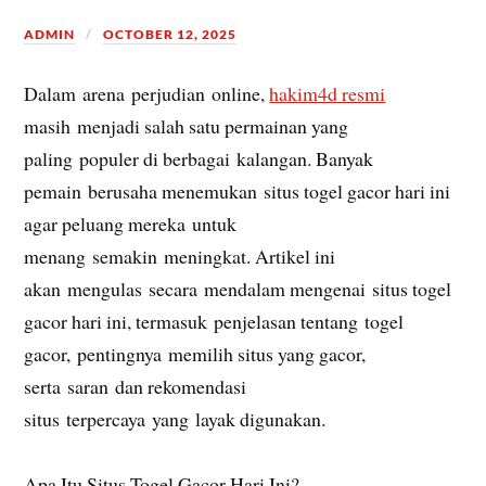
ADMIN
OCTOBER 12, 2025
Dalam arena perjudian online,
hakim4d resmi
masih menjadi salah satu permainan yang
paling populer di berbagai kalangan. Banyak
pemain berusaha menemukan situs togel gacor hari ini
agar peluang mereka untuk
menang semakin meningkat. Artikel ini
akan mengulas secara mendalam mengenai situs togel
gacor hari ini, termasuk penjelasan tentang togel
gacor, pentingnya memilih situs yang gacor,
serta saran dan rekomendasi
situs terpercaya yang layak digunakan.
Apa Itu Situs Togel Gacor Hari Ini?