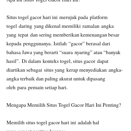
Situs togel gacor hari ini merujuk pada platform
togel daring yang dikenal memiliki ramalan angka
yang tepat dan sering memberikan kemenangan besar
kepada penggunanya. Istilah “gacor” berasal dari
bahasa Jawa yang berarti “suara nyaring” atau “banyak
hasil”. Di dalam konteks togel, situs gacor dapat
diartikan sebagai situs yang kerap menyediakan angka-
angka terbaik dan paling akurat untuk dipasang
oleh para pemain setiap hari.
Mengapa Memilih Situs Togel Gacor Hari Ini Penting?
Memilih situs togel gacor hari ini adalah hal