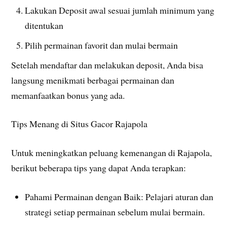
Lakukan Deposit awal sesuai jumlah minimum yang
ditentukan
Pilih permainan favorit dan mulai bermain
Setelah mendaftar dan melakukan deposit, Anda bisa
langsung menikmati berbagai permainan dan
memanfaatkan bonus yang ada.
Tips Menang di Situs Gacor Rajapola
Untuk meningkatkan peluang kemenangan di Rajapola,
berikut beberapa tips yang dapat Anda terapkan:
Pahami Permainan dengan Baik: Pelajari aturan dan
strategi setiap permainan sebelum mulai bermain.