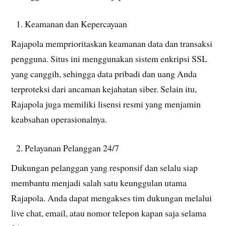
Keamanan dan Kepercayaan
Rajapola memprioritaskan keamanan data dan transaksi
pengguna. Situs ini menggunakan sistem enkripsi SSL
yang canggih, sehingga data pribadi dan uang Anda
terproteksi dari ancaman kejahatan siber. Selain itu,
Rajapola juga memiliki lisensi resmi yang menjamin
keabsahan operasionalnya.
Pelayanan Pelanggan 24/7
Dukungan pelanggan yang responsif dan selalu siap
membantu menjadi salah satu keunggulan utama
Rajapola. Anda dapat mengakses tim dukungan melalui
live chat, email, atau nomor telepon kapan saja selama