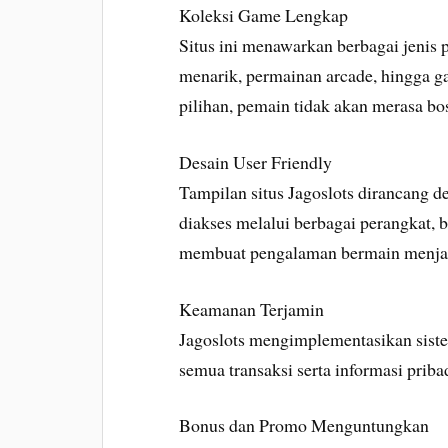
Koleksi Game Lengkap
Situs ini menawarkan berbagai jenis 
menarik, permainan arcade, hingga g
pilihan, pemain tidak akan merasa bos
Desain User Friendly
Tampilan situs Jagoslots dirancang 
diakses melalui berbagai perangkat, 
membuat pengalaman bermain menjadi
Keamanan Terjamin
Jagoslots mengimplementasikan siste
semua transaksi serta informasi priba
Bonus dan Promo Menguntungkan