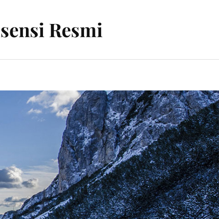
isensi Resmi