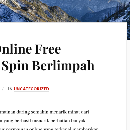
nline Free
 Spin Berlimpah
IN
UNCATEGORIZED
permainan daring semakin menarik minat dari
rm yang berhasil menarik perhatian banyak
itus permainan online yang terkenal memberikan