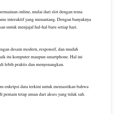
permainan online, mulai dari slot dengan tema
ame interaktif yang menantang. Dengan banyaknya
an untuk menjajal hal-hal baru setiap hari.
dengan desain modern, responsif, dan mudah
baik itu komputer maupun smartphone. Hal ini
 lebih praktis dan menyenangkan.
m enkripsi data terkini untuk memastikan bahwa
di pemain tetap aman dari akses yang tidak sah.