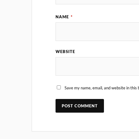
NAME
*
WEBSITE
Save my name, email, and website in this 