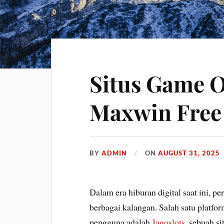
Situs Game O
Maxwin Free
BY
ADMIN
ON
AUGUST 31, 2025
Dalam era hiburan digital saat ini, 
berbagai kalangan. Salah satu platfo
pengguna adalah
Jagoslots
, sebuah s