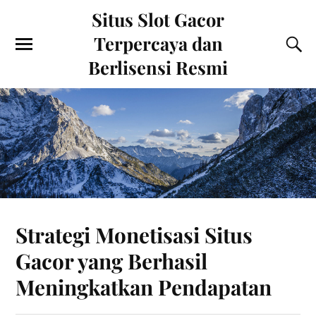
Situs Slot Gacor
Terpercaya dan
Berlisensi Resmi
Strategi Monetisasi Situs
Gacor yang Berhasil
Meningkatkan Pendapatan