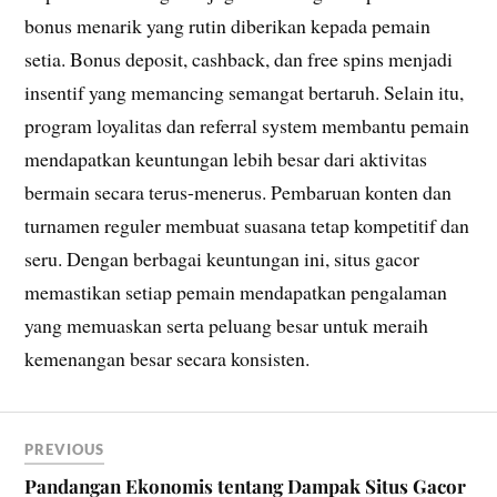
bonus menarik yang rutin diberikan kepada pemain
setia. Bonus deposit, cashback, dan free spins menjadi
insentif yang memancing semangat bertaruh. Selain itu,
program loyalitas dan referral system membantu pemain
mendapatkan keuntungan lebih besar dari aktivitas
bermain secara terus-menerus. Pembaruan konten dan
turnamen reguler membuat suasana tetap kompetitif dan
seru. Dengan berbagai keuntungan ini, situs gacor
memastikan setiap pemain mendapatkan pengalaman
yang memuaskan serta peluang besar untuk meraih
kemenangan besar secara konsisten.
PREVIOUS
Pandangan Ekonomis tentang Dampak Situs Gacor