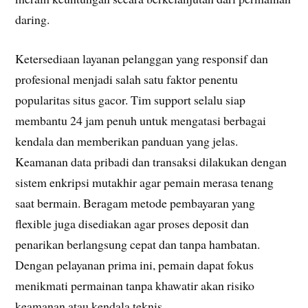
daring.
Ketersediaan layanan pelanggan yang responsif dan
profesional menjadi salah satu faktor penentu
popularitas situs gacor. Tim support selalu siap
membantu 24 jam penuh untuk mengatasi berbagai
kendala dan memberikan panduan yang jelas.
Keamanan data pribadi dan transaksi dilakukan dengan
sistem enkripsi mutakhir agar pemain merasa tenang
saat bermain. Beragam metode pembayaran yang
flexible juga disediakan agar proses deposit dan
penarikan berlangsung cepat dan tanpa hambatan.
Dengan pelayanan prima ini, pemain dapat fokus
menikmati permainan tanpa khawatir akan risiko
keamanan atau kendala teknis.