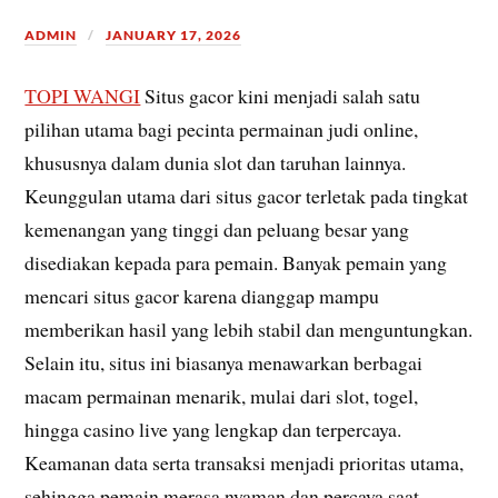
ADMIN
JANUARY 17, 2026
TOPI WANGI
Situs gacor kini menjadi salah satu
pilihan utama bagi pecinta permainan judi online,
khususnya dalam dunia slot dan taruhan lainnya.
Keunggulan utama dari situs gacor terletak pada tingkat
kemenangan yang tinggi dan peluang besar yang
disediakan kepada para pemain. Banyak pemain yang
mencari situs gacor karena dianggap mampu
memberikan hasil yang lebih stabil dan menguntungkan.
Selain itu, situs ini biasanya menawarkan berbagai
macam permainan menarik, mulai dari slot, togel,
hingga casino live yang lengkap dan terpercaya.
Keamanan data serta transaksi menjadi prioritas utama,
sehingga pemain merasa nyaman dan percaya saat