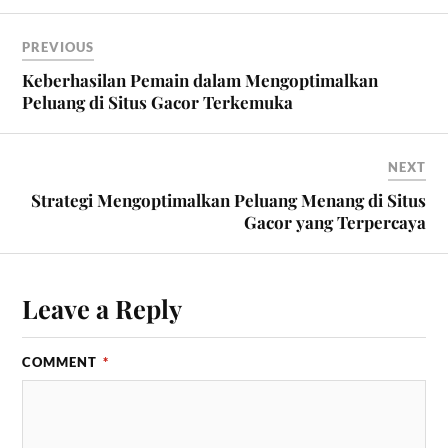
PREVIOUS
Keberhasilan Pemain dalam Mengoptimalkan
Peluang di Situs Gacor Terkemuka
NEXT
Strategi Mengoptimalkan Peluang Menang di Situs
Gacor yang Terpercaya
Leave a Reply
COMMENT
*