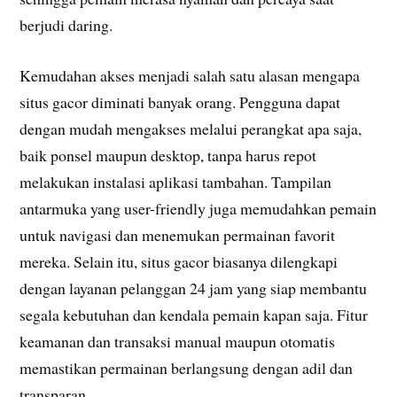
berjudi daring.
Kemudahan akses menjadi salah satu alasan mengapa
situs gacor diminati banyak orang. Pengguna dapat
dengan mudah mengakses melalui perangkat apa saja,
baik ponsel maupun desktop, tanpa harus repot
melakukan instalasi aplikasi tambahan. Tampilan
antarmuka yang user-friendly juga memudahkan pemain
untuk navigasi dan menemukan permainan favorit
mereka. Selain itu, situs gacor biasanya dilengkapi
dengan layanan pelanggan 24 jam yang siap membantu
segala kebutuhan dan kendala pemain kapan saja. Fitur
keamanan dan transaksi manual maupun otomatis
memastikan permainan berlangsung dengan adil dan
transparan.