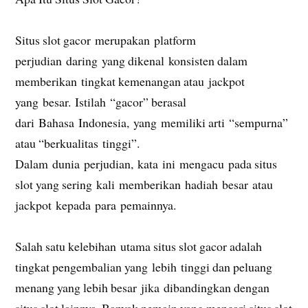
Situs slot gacor merupakan platform
perjudian daring yang dikenal konsisten dalam
memberikan tingkat kemenangan atau jackpot
yang besar. Istilah “gacor” berasal
dari Bahasa Indonesia, yang memiliki arti “sempurna”
atau “berkualitas tinggi”.
Dalam dunia perjudian, kata ini mengacu pada situs
slot yang sering kali memberikan hadiah besar atau
jackpot kepada para pemainnya.
Salah satu kelebihan utama situs slot gacor adalah
tingkat pengembalian yang lebih tinggi dan peluang
menang yang lebih besar jika dibandingkan dengan