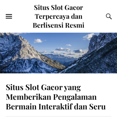
Situs Slot Gacor
Terpercaya dan
Berlisensi Resmi
Situs Slot Gacor yang
Memberikan Pengalaman
Bermain Interaktif dan Seru