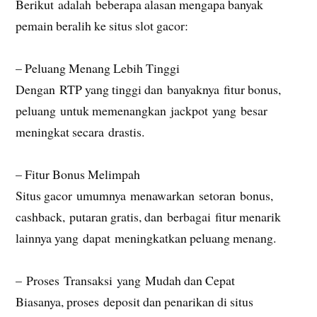
Berikut adalah beberapa alasan mengapa banyak
pemain beralih ke situs slot gacor:
– Peluang Menang Lebih Tinggi
Dengan RTP yang tinggi dan banyaknya fitur bonus,
peluang untuk memenangkan jackpot yang besar
meningkat secara drastis.
– Fitur Bonus Melimpah
Situs gacor umumnya menawarkan setoran bonus,
cashback, putaran gratis, dan berbagai fitur menarik
lainnya yang dapat meningkatkan peluang menang.
– Proses Transaksi yang Mudah dan Cepat
Biasanya, proses deposit dan penarikan di situs