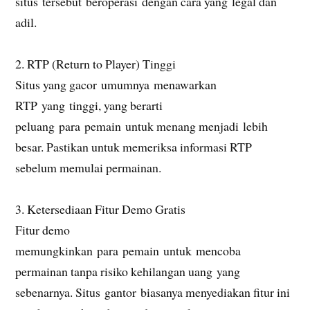
situs tersebut beroperasi dengan cara yang legal dan
adil.
2. RTP (Return to Player) Tinggi
Situs yang gacor umumnya menawarkan
RTP yang tinggi, yang berarti
peluang para pemain untuk menang menjadi lebih
besar. Pastikan untuk memeriksa informasi RTP
sebelum memulai permainan.
3. Ketersediaan Fitur Demo Gratis
Fitur demo
memungkinkan para pemain untuk mencoba
permainan tanpa risiko kehilangan uang yang
sebenarnya. Situs gantor biasanya menyediakan fitur ini