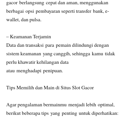
gacor berlangsung cepat dan aman, menggunakan
berbagai opsi pembayaran seperti transfer bank, e-
wallet, dan pulsa.
– Keamanan Terjamin
Data dan transaksi para pemain dilindungi dengan
sistem keamanan yang canggih, sehingga kamu tidak
perlu khawatir kehilangan data
atau menghadapi penipuan.
Tips Memilih dan Main di Situs Slot Gacor
Agar pengalaman bermainmu menjadi lebih optimal,
berikut beberapa tips yang penting untuk diperhatikan: