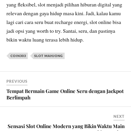
yang fleksibel, slot menjadi pilihan hiburan digital yang
relevan dengan gaya hidup masa kini. Jadi, kalau kamu
lagi cari cara seru buat recharge energi, slot online bisa
jadi opsi yang worth to try. Santai, seru, dan pastinya
bikin waktu luang terasa lebih hidup.
COIN303
SLOT MAHJONG
PREVIOUS
Tempat Bermain Game Online Seru dengan Jackpot
Berlimpah
NEXT
Sensasi Slot Online Modern yang Bikin Waktu Main