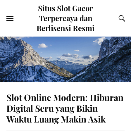
Situs Slot Gacor
Terpercaya dan
Berlisensi Resmi
Slot Online Modern: Hiburan
Digital Seru yang Bikin
Waktu Luang Makin Asik