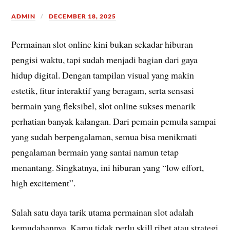
ADMIN
DECEMBER 18, 2025
Permainan slot online kini bukan sekadar hiburan
pengisi waktu, tapi sudah menjadi bagian dari gaya
hidup digital. Dengan tampilan visual yang makin
estetik, fitur interaktif yang beragam, serta sensasi
bermain yang fleksibel, slot online sukses menarik
perhatian banyak kalangan. Dari pemain pemula sampai
yang sudah berpengalaman, semua bisa menikmati
pengalaman bermain yang santai namun tetap
menantang. Singkatnya, ini hiburan yang “low effort,
high excitement”.
Salah satu daya tarik utama permainan slot adalah
kemudahannya. Kamu tidak perlu skill ribet atau strategi