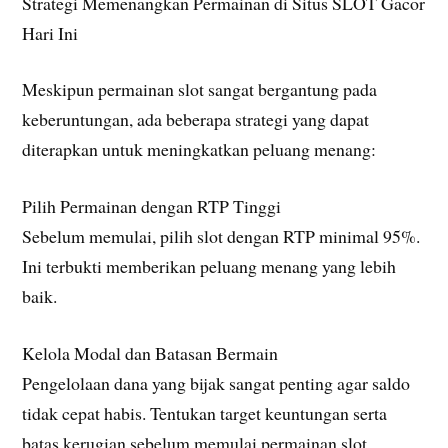
Strategi Memenangkan Permainan di Situs SLOT Gacor
Hari Ini
Meskipun permainan slot sangat bergantung pada
keberuntungan, ada beberapa strategi yang dapat
diterapkan untuk meningkatkan peluang menang:
Pilih Permainan dengan RTP Tinggi
Sebelum memulai, pilih slot dengan RTP minimal 95%.
Ini terbukti memberikan peluang menang yang lebih
baik.
Kelola Modal dan Batasan Bermain
Pengelolaan dana yang bijak sangat penting agar saldo
tidak cepat habis. Tentukan target keuntungan serta
batas kerugian sebelum memulai permainan slot.