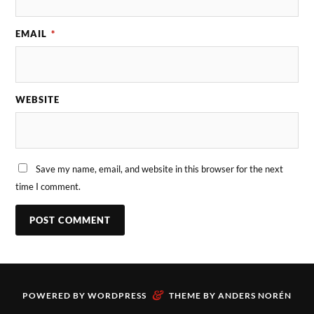
EMAIL
*
WEBSITE
Save my name, email, and website in this browser for the next
time I comment.
&
POWERED BY
WORDPRESS
THEME BY
ANDERS NORÉN