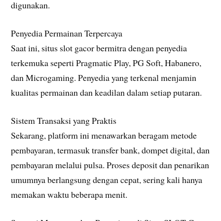
digunakan.
Penyedia Permainan Terpercaya
Saat ini, situs slot gacor bermitra dengan penyedia
terkemuka seperti Pragmatic Play, PG Soft, Habanero,
dan Microgaming. Penyedia yang terkenal menjamin
kualitas permainan dan keadilan dalam setiap putaran.
Sistem Transaksi yang Praktis
Sekarang, platform ini menawarkan beragam metode
pembayaran, termasuk transfer bank, dompet digital, dan
pembayaran melalui pulsa. Proses deposit dan penarikan
umumnya berlangsung dengan cepat, sering kali hanya
memakan waktu beberapa menit.