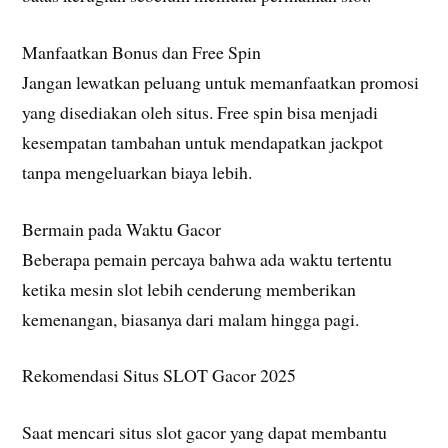
Manfaatkan Bonus dan Free Spin
Jangan lewatkan peluang untuk memanfaatkan promosi
yang disediakan oleh situs. Free spin bisa menjadi
kesempatan tambahan untuk mendapatkan jackpot
tanpa mengeluarkan biaya lebih.
Bermain pada Waktu Gacor
Beberapa pemain percaya bahwa ada waktu tertentu
ketika mesin slot lebih cenderung memberikan
kemenangan, biasanya dari malam hingga pagi.
Rekomendasi Situs SLOT Gacor 2025
Saat mencari situs slot gacor yang dapat membantu