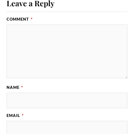
Leave a Reply
COMMENT
*
NAME
*
EMAIL
*