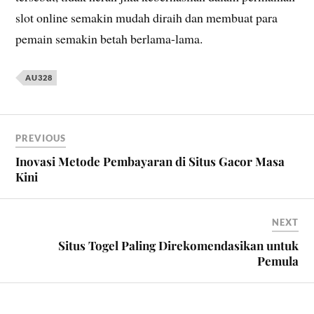
slot online semakin mudah diraih dan membuat para
pemain semakin betah berlama-lama.
AU328
PREVIOUS
Inovasi Metode Pembayaran di Situs Gacor Masa
Kini
NEXT
Situs Togel Paling Direkomendasikan untuk
Pemula