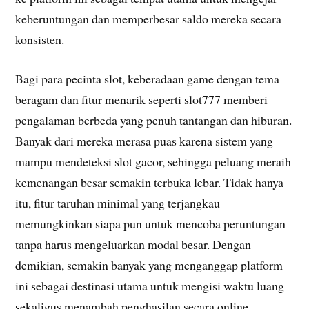
keberuntungan dan memperbesar saldo mereka secara
konsisten.
Bagi para pecinta slot, keberadaan game dengan tema
beragam dan fitur menarik seperti slot777 memberi
pengalaman berbeda yang penuh tantangan dan hiburan.
Banyak dari mereka merasa puas karena sistem yang
mampu mendeteksi slot gacor, sehingga peluang meraih
kemenangan besar semakin terbuka lebar. Tidak hanya
itu, fitur taruhan minimal yang terjangkau
memungkinkan siapa pun untuk mencoba peruntungan
tanpa harus mengeluarkan modal besar. Dengan
demikian, semakin banyak yang menganggap platform
ini sebagai destinasi utama untuk mengisi waktu luang
sekaligus menambah penghasilan secara online.