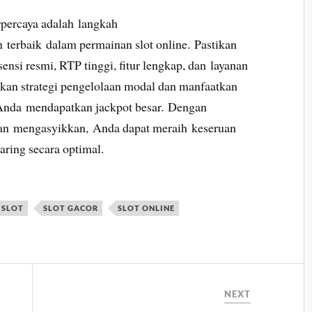
rpercaya adalah langkah
terbaik dalam permainan slot online. Pastikan
nsi resmi, RTP tinggi, fitur lengkap, dan layanan
apkan strategi pengelolaan modal dan manfaatkan
Anda mendapatkan jackpot besar. Dengan
n mengasyikkan, Anda dapat meraih keseruan
aring secara optimal.
SLOT
SLOT GACOR
SLOT ONLINE
NEXT