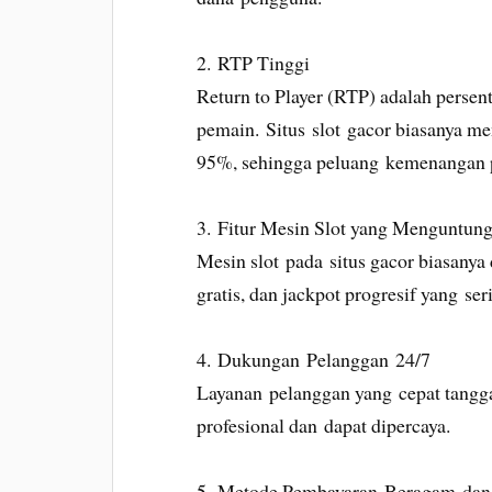
2. RTP Tinggi
Return to Player (RTP) adalah persen
pemain. Situs slot gacor biasanya m
95%, sehingga peluang kemenangan 
3. Fitur Mesin Slot yang Menguntun
Mesin slot pada situs gacor biasanya
gratis, dan jackpot progresif yang ser
4. Dukungan Pelanggan 24/7
Layanan pelanggan yang cepat tangga
profesional dan dapat dipercaya.
5. Metode Pembayaran Beragam da