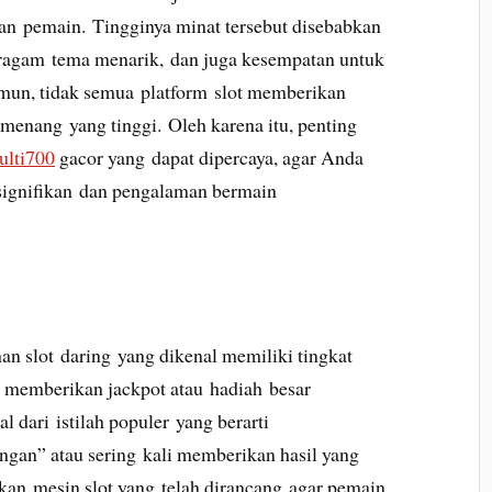
gan pemain. Tingginya minat tersebut disebabkan
eragam tema menarik, dan juga kesempatan untuk
un, tidak semua platform slot memberikan
menang yang tinggi. Oleh karena itu, penting
ulti700
gacor yang dapat dipercaya, agar Anda
ignifikan dan pengalaman bermain
nan slot daring yang dikenal memiliki tingkat
 memberikan jackpot atau hadiah besar
l dari istilah populer yang berarti
an” atau sering kali memberikan hasil yang
kan mesin slot yang telah dirancang agar pemain