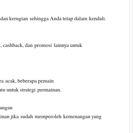
dan kerugian sehingga Anda tetap dalam kendali.
, cashback, dan promosi lainnya untuk
ra acak, beberapa pemain
tu untuk strategi permainan.
nangan
mainan jika sudah memperoleh kemenangan yang