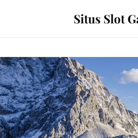
Situs Slot 