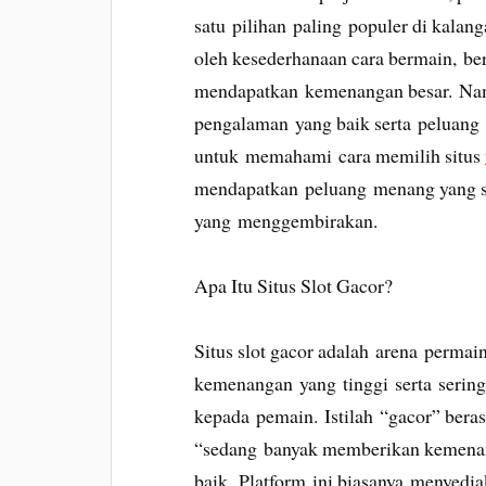
satu pilihan paling populer di kalan
oleh kesederhanaan cara bermain, b
mendapatkan kemenangan besar. Nam
pengalaman yang baik serta peluang 
untuk memahami cara memilih situs
mendapatkan peluang menang yang s
yang menggembirakan.
Apa Itu Situs Slot Gacor?
Situs slot gacor adalah arena permai
kemenangan yang tinggi serta sering
kepada pemain. Istilah “gacor” berasa
“sedang banyak memberikan kemenang
baik. Platform ini biasanya menyedia