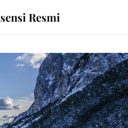
isensi Resmi