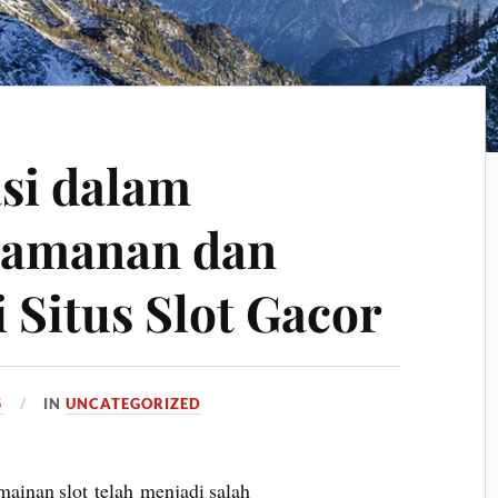
si dalam
eamanan dan
 Situs Slot Gacor
5
IN
UNCATEGORIZED
mainan slot telah menjadi salah