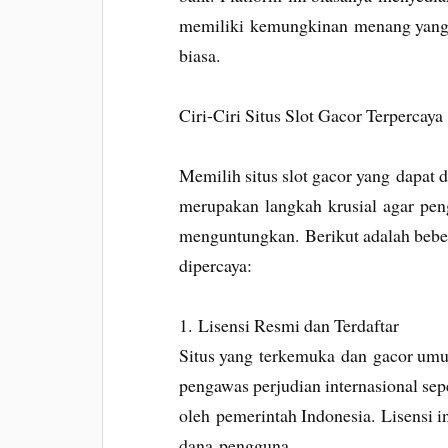
memiliki kemungkinan menang yang l
biasa.
Ciri-Ciri Situs Slot Gacor Terpercaya
Memilih situs slot gacor yang dapat 
merupakan langkah krusial agar pe
menguntungkan. Berikut adalah bebera
dipercaya:
1. Lisensi Resmi dan Terdaftar
Situs yang terkemuka dan gacor umu
pengawas perjudian internasional s
oleh pemerintah Indonesia. Lisensi
dana pengguna.