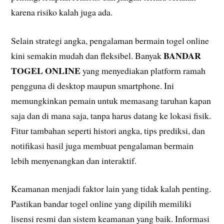
karena risiko kalah juga ada.
Selain strategi angka, pengalaman bermain togel online
BANDAR
kini semakin mudah dan fleksibel. Banyak
TOGEL ONLINE
yang menyediakan platform ramah
pengguna di desktop maupun smartphone. Ini
memungkinkan pemain untuk memasang taruhan kapan
saja dan di mana saja, tanpa harus datang ke lokasi fisik.
Fitur tambahan seperti histori angka, tips prediksi, dan
notifikasi hasil juga membuat pengalaman bermain
lebih menyenangkan dan interaktif.
Keamanan menjadi faktor lain yang tidak kalah penting.
Pastikan bandar togel online yang dipilih memiliki
lisensi resmi dan sistem keamanan yang baik. Informasi