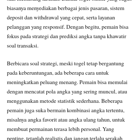
biasanya menyediakan berbagai jenis pasaran, sistem
deposit dan withdrawal yang cepat, serta layanan
pelanggan yang responsif. Dengan begitu, pemain bisa
fokus pada strategi dan prediksi angka tanpa khawatir
soal transaksi.
Berbicara soal strategi, meski togel tetap bergantung
pada keberuntungan, ada beberapa cara untuk
meningkatkan peluang menang. Pemain bisa memulai
dengan mencatat pola angka yang sering muncul, atau
menggunakan metode statistik sederhana. Beberapa
pemain juga suka bermain kombinasi angka tertentu,
misalnya angka favorit atau angka ulang tahun, untuk
membuat permainan terasa lebih personal. Yang
penting, tetaplah realistis dan jangan terlalu serakah