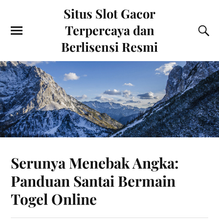
Situs Slot Gacor
Terpercaya dan
Berlisensi Resmi
Serunya Menebak Angka:
Panduan Santai Bermain
Togel Online