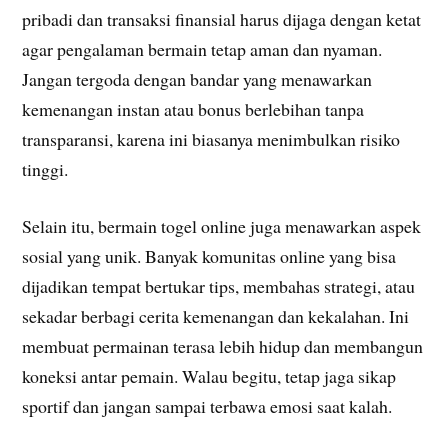
pribadi dan transaksi finansial harus dijaga dengan ketat
agar pengalaman bermain tetap aman dan nyaman.
Jangan tergoda dengan bandar yang menawarkan
kemenangan instan atau bonus berlebihan tanpa
transparansi, karena ini biasanya menimbulkan risiko
tinggi.
Selain itu, bermain togel online juga menawarkan aspek
sosial yang unik. Banyak komunitas online yang bisa
dijadikan tempat bertukar tips, membahas strategi, atau
sekadar berbagi cerita kemenangan dan kekalahan. Ini
membuat permainan terasa lebih hidup dan membangun
koneksi antar pemain. Walau begitu, tetap jaga sikap
sportif dan jangan sampai terbawa emosi saat kalah.