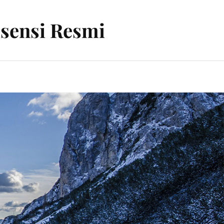
isensi Resmi