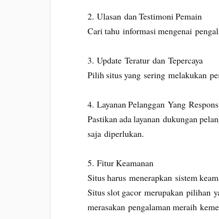
2. Ulasan dan Testimoni Pemain
Cari tahu informasi mengenai pengala
3. Update Teratur dan Tepercaya
Pilih situs yang sering melakukan p
4. Layanan Pelanggan Yang Respons
Pastikan ada layanan dukungan pela
saja diperlukan.
5. Fitur Keamanan
Situs harus menerapkan sistem keam
Situs slot gacor merupakan pilihan y
merasakan pengalaman meraih kemen