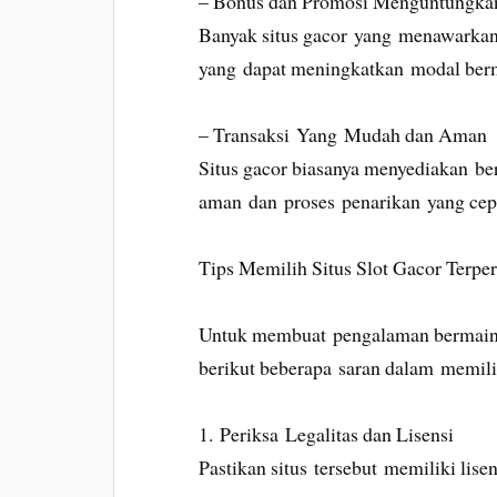
– Bonus dan Promosi Menguntungka
Banyak situs gacor yang menawarkan 
yang dapat meningkatkan modal ber
– Transaksi Yang Mudah dan Aman
Situs gacor biasanya menyediakan b
aman dan proses penarikan yang cep
Tips Memilih Situs Slot Gacor Terpe
Untuk membuat pengalaman bermain 
berikut beberapa saran dalam memilih
1. Periksa Legalitas dan Lisensi
Pastikan situs tersebut memiliki lisen