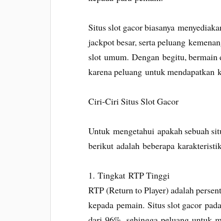
Situs slot gacor biasanya menyediaka
jackpot besar, serta peluang kemena
slot umum. Dengan begitu, bermain d
karena peluang untuk mendapatkan k
Ciri-Ciri Situs Slot Gacor
Untuk mengetahui apakah sebuah situ
berikut adalah beberapa karakteristi
1. Tingkat RTP Tinggi
RTP (Return to Player) adalah perse
kepada pemain. Situs slot gacor p
dari 96%, sehingga peluang untuk m