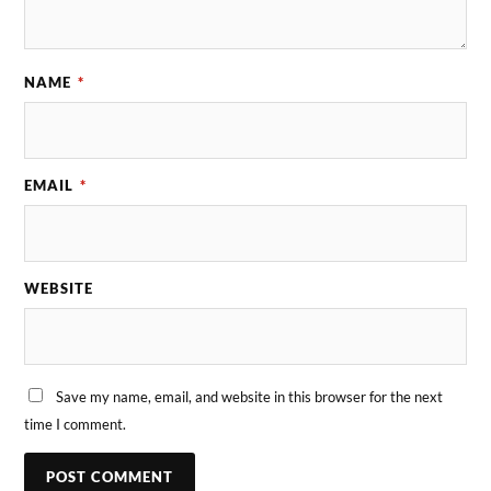
NAME
*
EMAIL
*
WEBSITE
Save my name, email, and website in this browser for the next
time I comment.