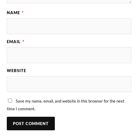
NAME
*
EMAIL
*
WEBSITE
Save my name, email, and website in this browser for the next
time I comment.