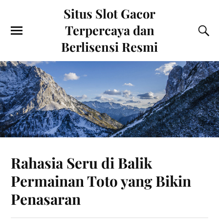
Situs Slot Gacor
Terpercaya dan
Berlisensi Resmi
Rahasia Seru di Balik
Permainan Toto yang Bikin
Penasaran