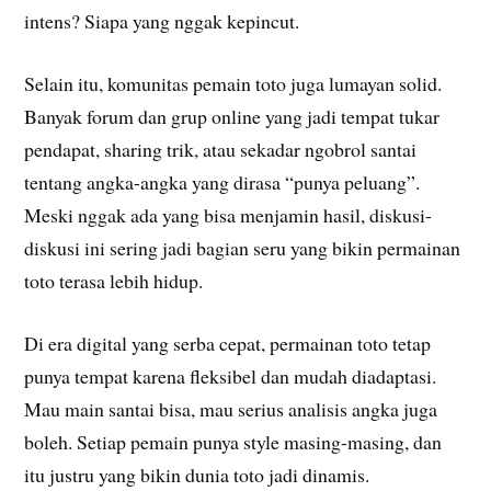
intens? Siapa yang nggak kepincut.
Selain itu, komunitas pemain toto juga lumayan solid.
Banyak forum dan grup online yang jadi tempat tukar
pendapat, sharing trik, atau sekadar ngobrol santai
tentang angka-angka yang dirasa “punya peluang”.
Meski nggak ada yang bisa menjamin hasil, diskusi-
diskusi ini sering jadi bagian seru yang bikin permainan
toto terasa lebih hidup.
Di era digital yang serba cepat, permainan toto tetap
punya tempat karena fleksibel dan mudah diadaptasi.
Mau main santai bisa, mau serius analisis angka juga
boleh. Setiap pemain punya style masing-masing, dan
itu justru yang bikin dunia toto jadi dinamis.