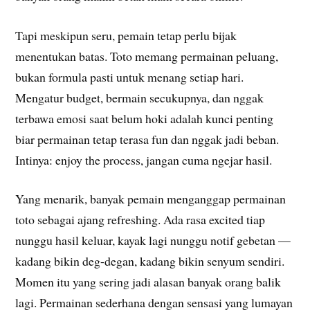
Tapi meskipun seru, pemain tetap perlu bijak
menentukan batas. Toto memang permainan peluang,
bukan formula pasti untuk menang setiap hari.
Mengatur budget, bermain secukupnya, dan nggak
terbawa emosi saat belum hoki adalah kunci penting
biar permainan tetap terasa fun dan nggak jadi beban.
Intinya: enjoy the process, jangan cuma ngejar hasil.
Yang menarik, banyak pemain menganggap permainan
toto sebagai ajang refreshing. Ada rasa excited tiap
nunggu hasil keluar, kayak lagi nunggu notif gebetan —
kadang bikin deg-degan, kadang bikin senyum sendiri.
Momen itu yang sering jadi alasan banyak orang balik
lagi. Permainan sederhana dengan sensasi yang lumayan