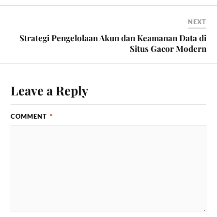
NEXT
Strategi Pengelolaan Akun dan Keamanan Data di
Situs Gacor Modern
Leave a Reply
COMMENT
*