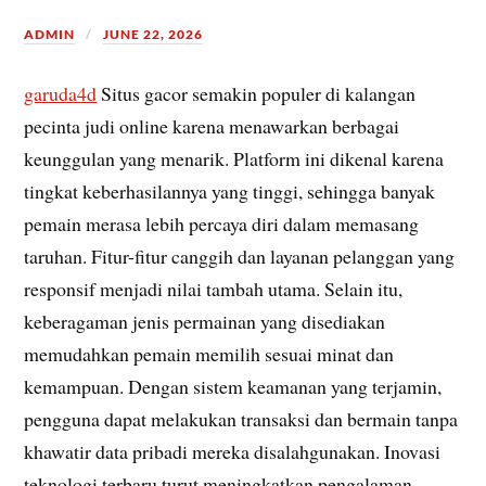
ADMIN
JUNE 22, 2026
garuda4d
Situs gacor semakin populer di kalangan
pecinta judi online karena menawarkan berbagai
keunggulan yang menarik. Platform ini dikenal karena
tingkat keberhasilannya yang tinggi, sehingga banyak
pemain merasa lebih percaya diri dalam memasang
taruhan. Fitur-fitur canggih dan layanan pelanggan yang
responsif menjadi nilai tambah utama. Selain itu,
keberagaman jenis permainan yang disediakan
memudahkan pemain memilih sesuai minat dan
kemampuan. Dengan sistem keamanan yang terjamin,
pengguna dapat melakukan transaksi dan bermain tanpa
khawatir data pribadi mereka disalahgunakan. Inovasi
teknologi terbaru turut meningkatkan pengalaman