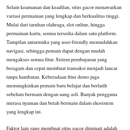
Selain keamanan dan keadilan, situs gacor menawarkan
variasi permainan yang lengkap dan berkualitas tinggi.
Mulai dari taruhan olahraga, slot online, hingga
permainan kartu, semua tersedia dalam satu platform.
Tampilan antarmuka yang user-friendly memudahkan
navigasi, sehingga pemain dapat dengan mudah
mengakses semua fitur. Sistem pembayaran yang
beragam dan cepat membuat transaksi menjadi lancar
tanpa hambatan. Keberadaan fitur demo juga
memungkinkan pemain baru belajar dan berlatih
sebelum bermain dengan uang asli. Banyak pengguna
merasa nyaman dan betah bermain dalam ekosistem
yang lengkap ini.
Faktor lain yang membuat situs gacor diminati adalah