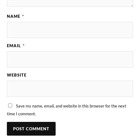
NAME
*
EMAIL
*
WEBSITE
Save my name, email, and website in this browser for the next
time I comment.