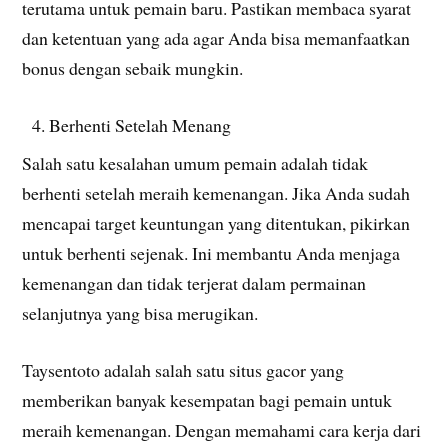
terutama untuk pemain baru. Pastikan membaca syarat
dan ketentuan yang ada agar Anda bisa memanfaatkan
bonus dengan sebaik mungkin.
Berhenti Setelah Menang
Salah satu kesalahan umum pemain adalah tidak
berhenti setelah meraih kemenangan. Jika Anda sudah
mencapai target keuntungan yang ditentukan, pikirkan
untuk berhenti sejenak. Ini membantu Anda menjaga
kemenangan dan tidak terjerat dalam permainan
selanjutnya yang bisa merugikan.
Taysentoto adalah salah satu situs gacor yang
memberikan banyak kesempatan bagi pemain untuk
meraih kemenangan. Dengan memahami cara kerja dari