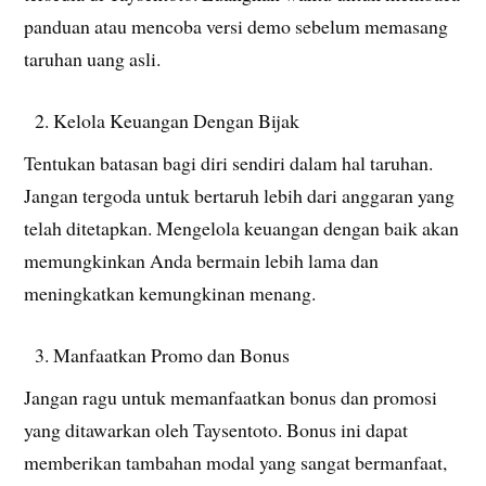
panduan atau mencoba versi demo sebelum memasang
taruhan uang asli.
Kelola Keuangan Dengan Bijak
Tentukan batasan bagi diri sendiri dalam hal taruhan.
Jangan tergoda untuk bertaruh lebih dari anggaran yang
telah ditetapkan. Mengelola keuangan dengan baik akan
memungkinkan Anda bermain lebih lama dan
meningkatkan kemungkinan menang.
Manfaatkan Promo dan Bonus
Jangan ragu untuk memanfaatkan bonus dan promosi
yang ditawarkan oleh Taysentoto. Bonus ini dapat
memberikan tambahan modal yang sangat bermanfaat,