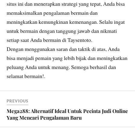
situs ini dan menerapkan strategi yang tepat, Anda bisa
memaksimalkan pengalaman bermain dan
meningkatkan kemungkinan kemenangan. Selalu ingat
untuk bermain dengan tanggung jawab dan nikmati
setiap saat Anda bermain di Taysentoto.
Dengan menggunakan saran dan taktik di atas, Anda
bisa menjadi pemain yang lebih bijak dan meningkatkan
peluang Anda untuk menang. Semoga berhasil dan
selamat bermain!.
PREVIOUS
Mega288: Alternatif Ideal Untuk Pecinta Judi Online
Yang Mencari Pengalaman Baru