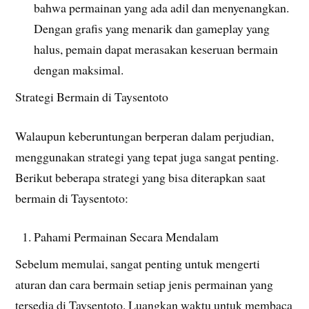
bahwa permainan yang ada adil dan menyenangkan.
Dengan grafis yang menarik dan gameplay yang
halus, pemain dapat merasakan keseruan bermain
dengan maksimal.
Strategi Bermain di Taysentoto
Walaupun keberuntungan berperan dalam perjudian,
menggunakan strategi yang tepat juga sangat penting.
Berikut beberapa strategi yang bisa diterapkan saat
bermain di Taysentoto:
Pahami Permainan Secara Mendalam
Sebelum memulai, sangat penting untuk mengerti
aturan dan cara bermain setiap jenis permainan yang
tersedia di Taysentoto. Luangkan waktu untuk membaca