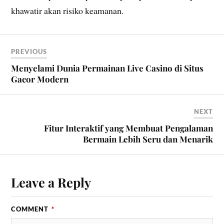
khawatir akan risiko keamanan.
PREVIOUS
Menyelami Dunia Permainan Live Casino di Situs
Gacor Modern
NEXT
Fitur Interaktif yang Membuat Pengalaman
Bermain Lebih Seru dan Menarik
Leave a Reply
COMMENT
*