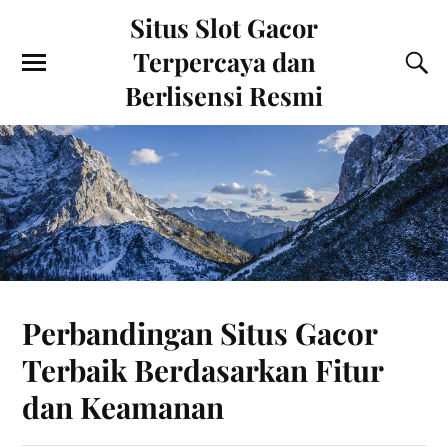
Situs Slot Gacor
Terpercaya dan
Berlisensi Resmi
Perbandingan Situs Gacor
Terbaik Berdasarkan Fitur
dan Keamanan