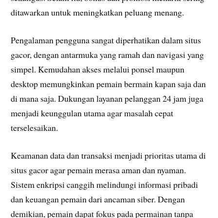
ditawarkan untuk meningkatkan peluang menang.
Pengalaman pengguna sangat diperhatikan dalam situs
gacor, dengan antarmuka yang ramah dan navigasi yang
simpel. Kemudahan akses melalui ponsel maupun
desktop memungkinkan pemain bermain kapan saja dan
di mana saja. Dukungan layanan pelanggan 24 jam juga
menjadi keunggulan utama agar masalah cepat
terselesaikan.
Keamanan data dan transaksi menjadi prioritas utama di
situs gacor agar pemain merasa aman dan nyaman.
Sistem enkripsi canggih melindungi informasi pribadi
dan keuangan pemain dari ancaman siber. Dengan
demikian, pemain dapat fokus pada permainan tanpa