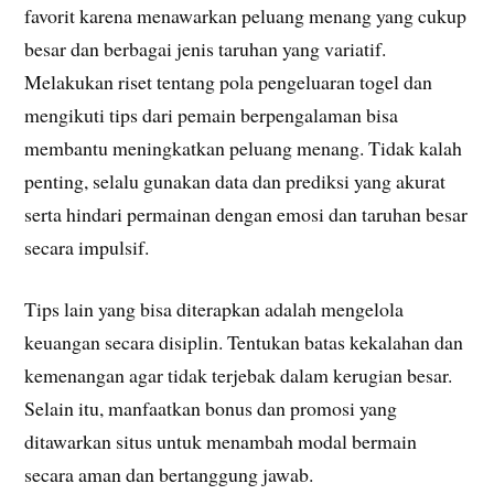
favorit karena menawarkan peluang menang yang cukup
besar dan berbagai jenis taruhan yang variatif.
Melakukan riset tentang pola pengeluaran togel dan
mengikuti tips dari pemain berpengalaman bisa
membantu meningkatkan peluang menang. Tidak kalah
penting, selalu gunakan data dan prediksi yang akurat
serta hindari permainan dengan emosi dan taruhan besar
secara impulsif.
Tips lain yang bisa diterapkan adalah mengelola
keuangan secara disiplin. Tentukan batas kekalahan dan
kemenangan agar tidak terjebak dalam kerugian besar.
Selain itu, manfaatkan bonus dan promosi yang
ditawarkan situs untuk menambah modal bermain
secara aman dan bertanggung jawab.