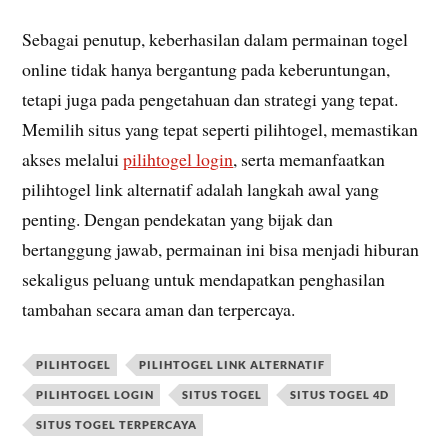
Sebagai penutup, keberhasilan dalam permainan togel
online tidak hanya bergantung pada keberuntungan,
tetapi juga pada pengetahuan dan strategi yang tepat.
Memilih situs yang tepat seperti pilihtogel, memastikan
akses melalui
pilihtogel login
, serta memanfaatkan
pilihtogel link alternatif adalah langkah awal yang
penting. Dengan pendekatan yang bijak dan
bertanggung jawab, permainan ini bisa menjadi hiburan
sekaligus peluang untuk mendapatkan penghasilan
tambahan secara aman dan terpercaya.
PILIHTOGEL
PILIHTOGEL LINK ALTERNATIF
PILIHTOGEL LOGIN
SITUS TOGEL
SITUS TOGEL 4D
SITUS TOGEL TERPERCAYA