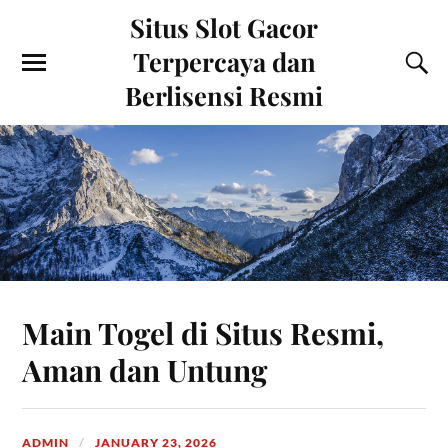
Situs Slot Gacor
Terpercaya dan
Berlisensi Resmi
Main Togel di Situs Resmi,
Aman dan Untung
ADMIN
JANUARY 23, 2026