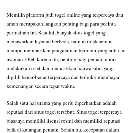
Memilih platform judi togel online yang terpercaya dan
aman merupakan langkah penting bagi para pecinta
permainan ini. Saat ini, banyak situs togel yang
menawarkan layanan berbeda, namun tidak semua
mampu memberikan pengalaman bermain yang adil dan
nyaman. Oleh karena itu, penting bagi pemain untuk
melakukan riset dan memastikan bahwa situs yang
dipilih benar-benar terpercaya dan terbukti membayar
kemenangan secara tepat waktu.
Salah satu hal utama yang perlu diperhatikan adalah
reputasi dari situs togel tersebut. Situs togel terpercaya
biasanya memiliki lisensi resmi dan memiliki reputasi
baik di kalangan pemain. Selain itu, kecepatan dalam