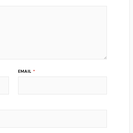
EMAIL
*