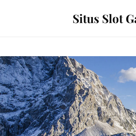
Situs Slot 