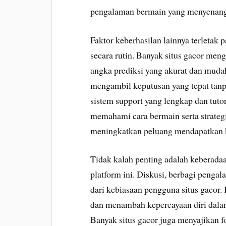
pengalaman bermain yang menyenang
Faktor keberhasilan lainnya terletak 
secara rutin. Banyak situs gacor men
angka prediksi yang akurat dan muda
mengambil keputusan yang tepat tanpa
sistem support yang lengkap dan tut
memahami cara bermain serta strateg
meningkatkan peluang mendapatkan k
Tidak kalah penting adalah keberadaa
platform ini. Diskusi, berbagi pengal
dari kebiasaan pengguna situs gaco
dan menambah kepercayaan diri dala
Banyak situs gacor juga menyajikan 