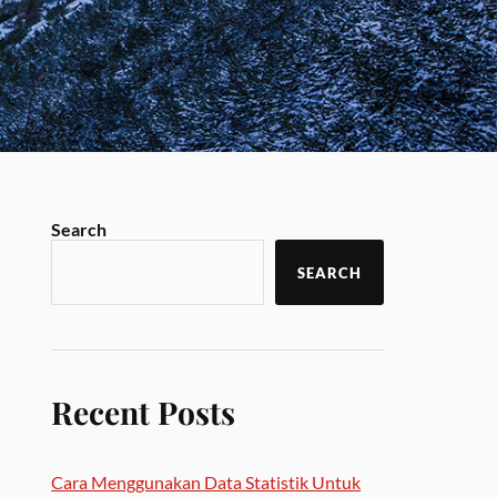
Search
SEARCH
Recent Posts
Cara Menggunakan Data Statistik Untuk