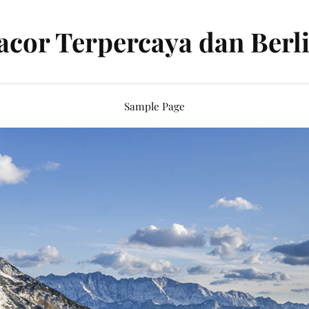
Gacor Terpercaya dan Berl
Sample Page