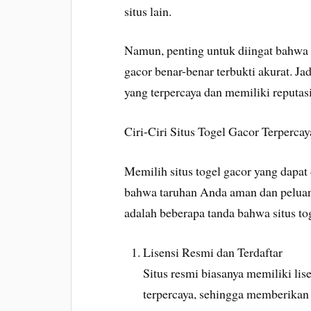
situs lain.
Namun, penting untuk diingat bahwa 
gacor benar-benar terbukti akurat. Ja
yang terpercaya dan memiliki reputas
Ciri-Ciri Situs Togel Gacor Terpercay
Memilih situs togel gacor yang dapat
bahwa taruhan Anda aman dan pelua
adalah beberapa tanda bahwa situs tog
Lisensi Resmi dan Terdaftar
Situs resmi biasanya memiliki lis
terpercaya, sehingga memberikan