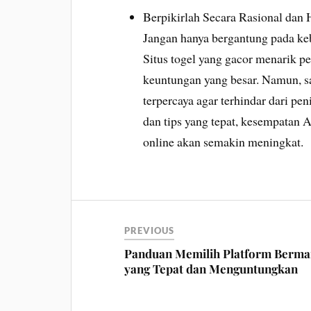
Berpikirlah Secara Rasional dan 
Jangan hanya bergantung pada kebe
Situs togel yang gacor menarik 
keuntungan yang besar. Namun, s
terpercaya agar terhindar dari pe
dan tips yang tepat, kesempatan
online akan semakin meningkat.
PREVIOUS
Panduan Memilih Platform Berma
yang Tepat dan Menguntungkan