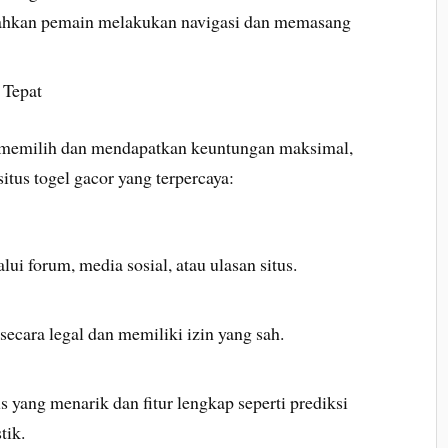
dahkan pemain melakukan navigasi dan memasang
 Tepat
 memilih dan mendapatkan keuntungan maksimal,
itus togel gacor yang terpercaya:
i forum, media sosial, atau ulasan situs.
 secara legal dan memiliki izin yang sah.
 yang menarik dan fitur lengkap seperti prediksi
tik.