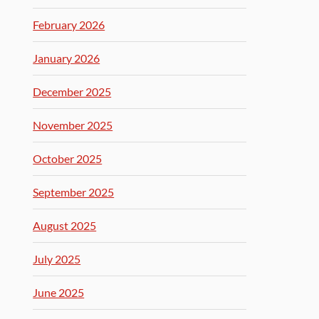
February 2026
January 2026
December 2025
November 2025
October 2025
September 2025
August 2025
July 2025
June 2025