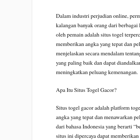
Dalam industri perjudian online, pe
kalangan banyak orang dari berbagai l
oleh pemain adalah situs togel terpe
memberikan angka yang tepat dan pel
menjelaskan secara mendalam tentang 
yang paling baik dan dapat diandalka
meningkatkan peluang kemenangan.
Apa Itu Situs Togel Gacor?
Situs togel gacor adalah platform tog
angka yang tepat dan menawarkan pelu
dari bahasa Indonesia yang berarti “b
situs ini dipercaya dapat memberikan