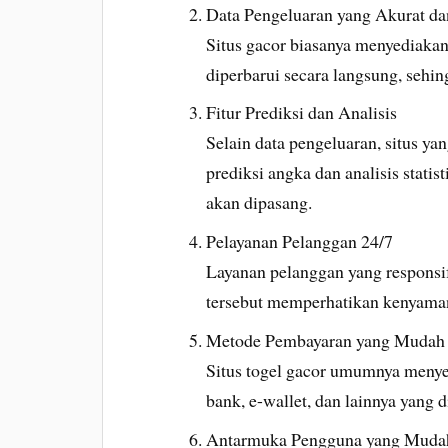
Data Pengeluaran yang Akurat da
Situs gacor biasanya menyediakan
diperbarui secara langsung, sehi
Fitur Prediksi dan Analisis
Selain data pengeluaran, situs ya
prediksi angka dan analisis stat
akan dipasang.
Pelayanan Pelanggan 24/7
Layanan pelanggan yang responsi
tersebut memperhatikan kenyama
Metode Pembayaran yang Mudah
Situs togel gacor umumnya menyedi
bank, e-wallet, dan lainnya yang 
Antarmuka Pengguna yang Muda