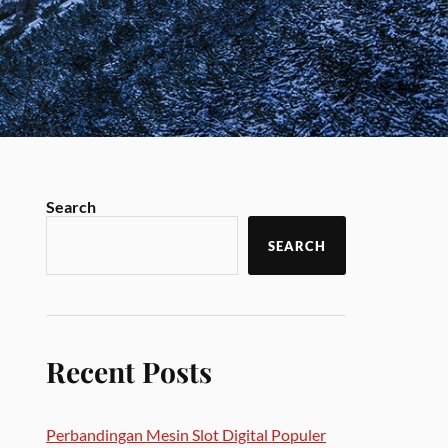
Search
SEARCH
Recent Posts
Perbandingan Mesin Slot Digital Populer