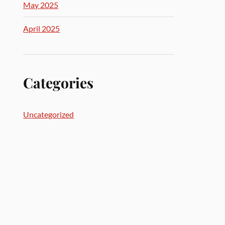
May 2025
April 2025
Categories
Uncategorized