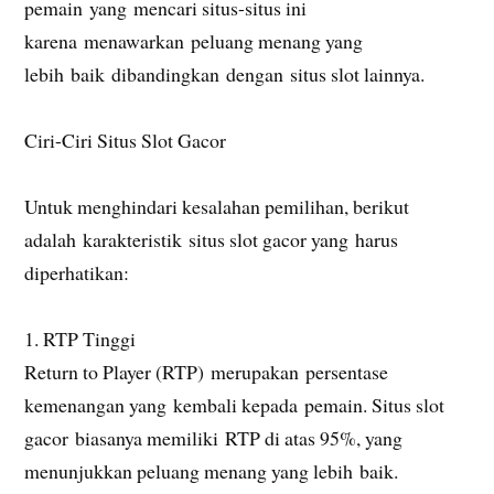
pemain yang mencari situs-situs ini
karena menawarkan peluang menang yang
lebih baik dibandingkan dengan situs slot lainnya.
Ciri-Ciri Situs Slot Gacor
Untuk menghindari kesalahan pemilihan, berikut
adalah karakteristik situs slot gacor yang harus
diperhatikan:
1. RTP Tinggi
Return to Player (RTP) merupakan persentase
kemenangan yang kembali kepada pemain. Situs slot
gacor biasanya memiliki RTP di atas 95%, yang
menunjukkan peluang menang yang lebih baik.