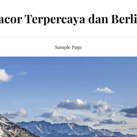
Gacor Terpercaya dan Berl
Sample Page