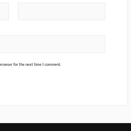
browser for the next time I comment.