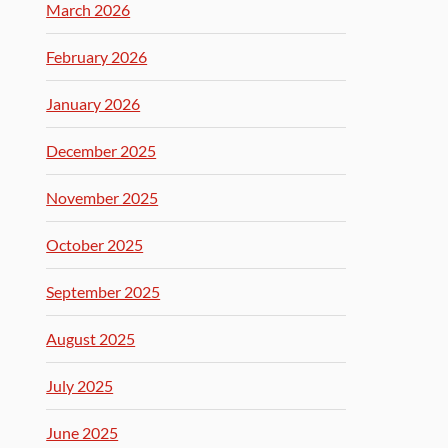
March 2026
February 2026
January 2026
December 2025
November 2025
October 2025
September 2025
August 2025
July 2025
June 2025