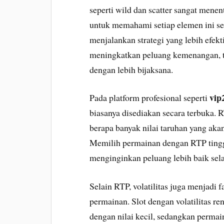
seperti wild dan scatter sangat mene
untuk memahami setiap elemen ini s
menjalankan strategi yang lebih efekti
meningkatkan peluang kemenangan, 
dengan lebih bijaksana.
vip
Pada platform profesional seperti
biasanya disediakan secara terbuka
berapa banyak nilai taruhan yang ak
Memilih permainan dengan RTP tingg
menginginkan peluang lebih baik se
Selain RTP, volatilitas juga menjadi
permainan. Slot dengan volatilitas 
dengan nilai kecil, sedangkan permai