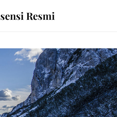
isensi Resmi