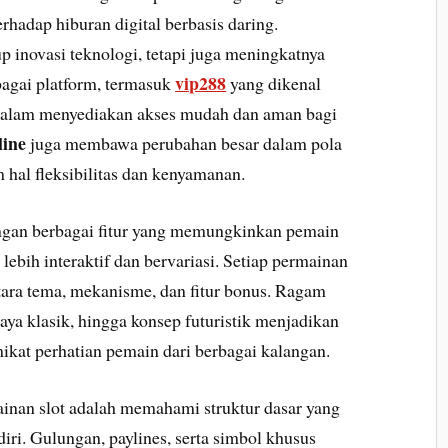
rhadap hiburan digital berbasis daring.
p inovasi teknologi, tetapi juga meningkatnya
vip288
bagai platform, termasuk
yang dikenal
 dalam menyediakan akses mudah dan aman bagi
line
juga membawa perubahan besar dalam pola
hal fleksibilitas dan kenyamanan.
ngan berbagai fitur yang memungkinkan pemain
bih interaktif dan bervariasi. Setiap permainan
tara tema, mekanisme, dan fitur bonus. Ragam
daya klasik, hingga konsep futuristik menjadikan
at perhatian pemain dari berbagai kalangan.
ainan slot adalah memahami struktur dasar yang
ri. Gulungan, paylines, serta simbol khusus