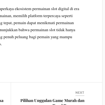
erkaya ekosistem permainan slot digital di era
inan, memilih platform terpercaya seperti
ang tepat, pemain dapat menikmati permainan
nunjukkan bahwa permainan slot tidak hanya
yang penuh peluang bagi pemain yang mampu
s.
NEXT
sa
Pilihan Unggulan Game Murah dan