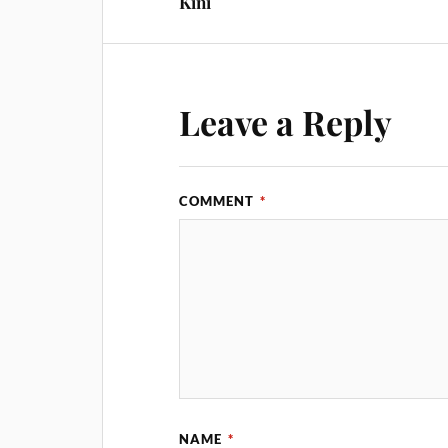
Kini
Leave a Reply
COMMENT
*
NAME
*