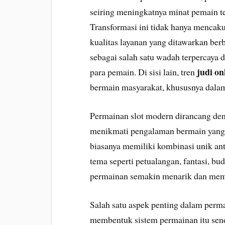
seiring meningkatnya minat pemain te
Transformasi ini tidak hanya mencaku
kualitas layanan yang ditawarkan ber
sebagai salah satu wadah terpercaya
judi on
para pemain. Di sisi lain, tren
bermain masyarakat, khususnya dalam 
Permainan slot modern dirancang de
menikmati pengalaman bermain yang le
biasanya memiliki kombinasi unik an
tema seperti petualangan, fantasi, bu
permainan semakin menarik dan memik
Salah satu aspek penting dalam perm
membentuk sistem permainan itu sendi