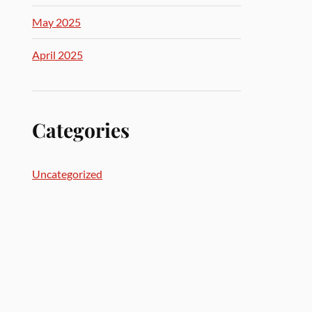
May 2025
April 2025
Categories
Uncategorized