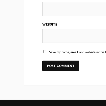
WEBSITE
Save my name, email, and website in this 