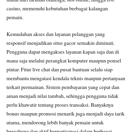
casino, memenuhi kebutuhan berbagai kalangan
pemain.
Kemudahan akses dan layanan pelanggan yang
responsif menjadikan situs gacor semakin diminati.
Pengguna dapat mengakses layanan kapan saja dan di
mana saja melalui perangkat komputer maupun ponsel
pintar. Fitur live chat dan pusat bantuan selalu siap
membantu mengatasi kendala teknis maupun pertanyaan
terkait permainan. Sistem pembayaran yang cepat dan
aman menjadi nilai tambah, sehingga pengguna tidak
perlu khawatir tentang proses transaksi. Banyaknya
bonus maupun promosi menarik juga menjadi daya tarik
utama, mendorong lebih banyak pemain untuk
bergabung dan aktif berpartisipasi dalam berbagai