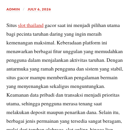
ADMIN
JULY 6, 2026
Situs
slot thailand
gacor saat ini menjadi pilihan utama
bagi pecinta taruhan daring yang ingin meraih
kemenangan maksimal. Keberadaan platform ini
menawarkan berbagai fitur unggulan yang memudahkan
pengguna dalam menjalankan aktivitas taruhan. Dengan
antarmuka yang ramah pengguna dan sistem yang stabil,
situs gacor mampu memberikan pengalaman bermain
yang menyenangkan sekaligus menguntungkan.
Keamanan data pribadi dan transaksi menjadi prioritas
utama, sehingga pengguna merasa tenang saat
melakukan deposit maupun penarikan dana. Selain itu,
berbagai jenis permainan yang tersedia sangat beragam,
mulai dari taruhan olahraga, slot online, hingga live