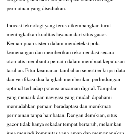
permainan yang disediakan.
Inovasi teknologi yang terus dikembangkan turut
meningkatkan kualitas layanan dari situs gacor.
Kemampuan sistem dalam mendeteksi pola
kemenangan dan memberikan rekomendasi secara
otomatis membantu pemain dalam membuat keputusan
taruhan. Fitur keamanan tambahan seperti enkripsi data
dan verifikasi dua langkah memberikan perlindungan
optimal terhadap potensi ancaman digital. Tampilan
yang menarik dan navigasi yang mudah dipahami
memudahkan pemain beradaptasi dan menikmati
permainan tanpa hambatan. Dengan demikian, situs
gacor tidak hanya sekadar tempat bertaruh, melainkan
juga menjadi komunitas yang aman dan menyenangkan