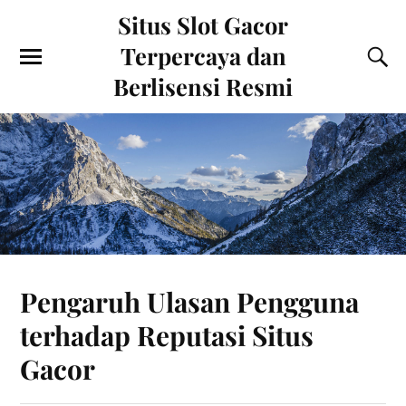
Situs Slot Gacor
Terpercaya dan
Berlisensi Resmi
Pengaruh Ulasan Pengguna
terhadap Reputasi Situs
Gacor