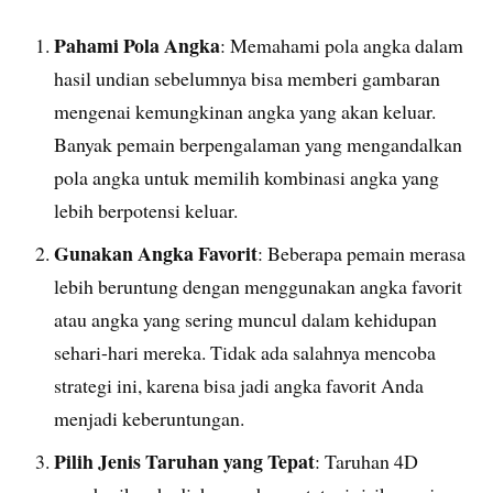
Pahami Pola Angka
: Memahami pola angka dalam
hasil undian sebelumnya bisa memberi gambaran
mengenai kemungkinan angka yang akan keluar.
Banyak pemain berpengalaman yang mengandalkan
pola angka untuk memilih kombinasi angka yang
lebih berpotensi keluar.
Gunakan Angka Favorit
: Beberapa pemain merasa
lebih beruntung dengan menggunakan angka favorit
atau angka yang sering muncul dalam kehidupan
sehari-hari mereka. Tidak ada salahnya mencoba
strategi ini, karena bisa jadi angka favorit Anda
menjadi keberuntungan.
Pilih Jenis Taruhan yang Tepat
: Taruhan 4D