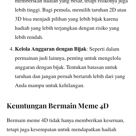
memberikan hadiah yang besar, tetapi risikonya juga
lebih tinggi. Bagi pemula, memilih taruhan 2D atau
3D bisa menjadi pilihan yang lebih bijak karena
hadiah yang lebih terjangkau dengan risiko yang
lebih rendah.
Kelola Anggaran dengan Bijak
: Seperti dalam
permainan judi lainnya, penting untuk mengelola
anggaran dengan bijak. Tentukan batasan untuk
taruhan dan jangan pernah bertaruh lebih dari yang
Anda mampu untuk kehilangan.
Keuntungan Bermain Meme 4D
Bermain meme 4D tidak hanya memberikan keseruan,
tetapi juga kesempatan untuk mendapatkan hadiah