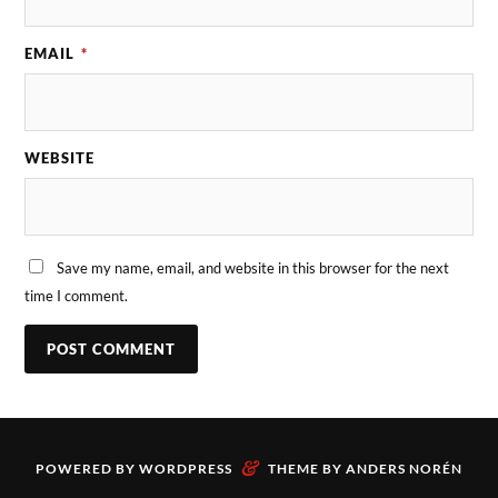
EMAIL
*
WEBSITE
Save my name, email, and website in this browser for the next
time I comment.
&
POWERED BY
WORDPRESS
THEME BY
ANDERS NORÉN