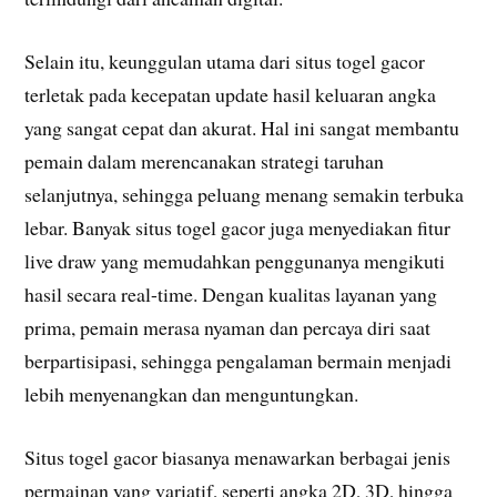
Selain itu, keunggulan utama dari situs togel gacor
terletak pada kecepatan update hasil keluaran angka
yang sangat cepat dan akurat. Hal ini sangat membantu
pemain dalam merencanakan strategi taruhan
selanjutnya, sehingga peluang menang semakin terbuka
lebar. Banyak situs togel gacor juga menyediakan fitur
live draw yang memudahkan penggunanya mengikuti
hasil secara real-time. Dengan kualitas layanan yang
prima, pemain merasa nyaman dan percaya diri saat
berpartisipasi, sehingga pengalaman bermain menjadi
lebih menyenangkan dan menguntungkan.
Situs togel gacor biasanya menawarkan berbagai jenis
permainan yang variatif, seperti angka 2D, 3D, hingga