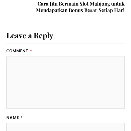
Cara Jitu Bermain Slot Mahjong untuk
Mendapatkan Bonus Besar Setiap Hari
Leave a Reply
COMMENT
*
NAME
*