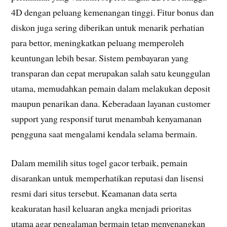
4D dengan peluang kemenangan tinggi. Fitur bonus dan
diskon juga sering diberikan untuk menarik perhatian
para bettor, meningkatkan peluang memperoleh
keuntungan lebih besar. Sistem pembayaran yang
transparan dan cepat merupakan salah satu keunggulan
utama, memudahkan pemain dalam melakukan deposit
maupun penarikan dana. Keberadaan layanan customer
support yang responsif turut menambah kenyamanan
pengguna saat mengalami kendala selama bermain.
Dalam memilih situs togel gacor terbaik, pemain
disarankan untuk memperhatikan reputasi dan lisensi
resmi dari situs tersebut. Keamanan data serta
keakuratan hasil keluaran angka menjadi prioritas
utama agar pengalaman bermain tetap menyenangkan