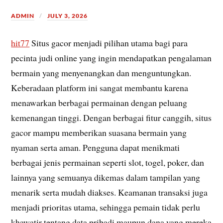
ADMIN
JULY 3, 2026
hit77
Situs gacor menjadi pilihan utama bagi para
pecinta judi online yang ingin mendapatkan pengalaman
bermain yang menyenangkan dan menguntungkan.
Keberadaan platform ini sangat membantu karena
menawarkan berbagai permainan dengan peluang
kemenangan tinggi. Dengan berbagai fitur canggih, situs
gacor mampu memberikan suasana bermain yang
nyaman serta aman. Pengguna dapat menikmati
berbagai jenis permainan seperti slot, togel, poker, dan
lainnya yang semuanya dikemas dalam tampilan yang
menarik serta mudah diakses. Keamanan transaksi juga
menjadi prioritas utama, sehingga pemain tidak perlu
khawatir tentang data pribadi maupun dana yang mereka