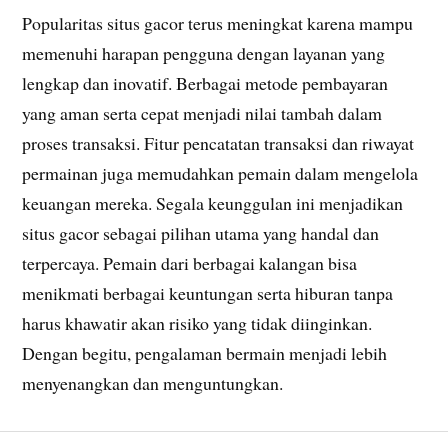
Popularitas situs gacor terus meningkat karena mampu
memenuhi harapan pengguna dengan layanan yang
lengkap dan inovatif. Berbagai metode pembayaran
yang aman serta cepat menjadi nilai tambah dalam
proses transaksi. Fitur pencatatan transaksi dan riwayat
permainan juga memudahkan pemain dalam mengelola
keuangan mereka. Segala keunggulan ini menjadikan
situs gacor sebagai pilihan utama yang handal dan
terpercaya. Pemain dari berbagai kalangan bisa
menikmati berbagai keuntungan serta hiburan tanpa
harus khawatir akan risiko yang tidak diinginkan.
Dengan begitu, pengalaman bermain menjadi lebih
menyenangkan dan menguntungkan.