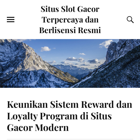
Situs Slot Gacor
Terpercaya dan
Berlisensi Resmi
Keunikan Sistem Reward dan
Loyalty Program di Situs
Gacor Modern