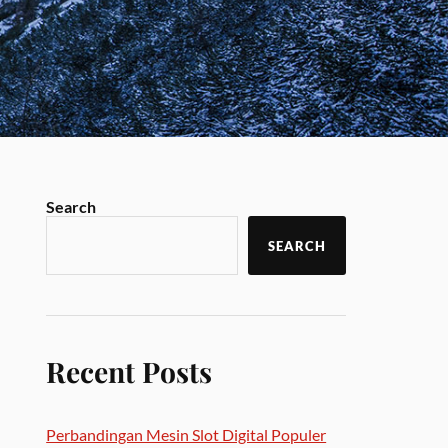
Search
SEARCH
Recent Posts
Perbandingan Mesin Slot Digital Populer