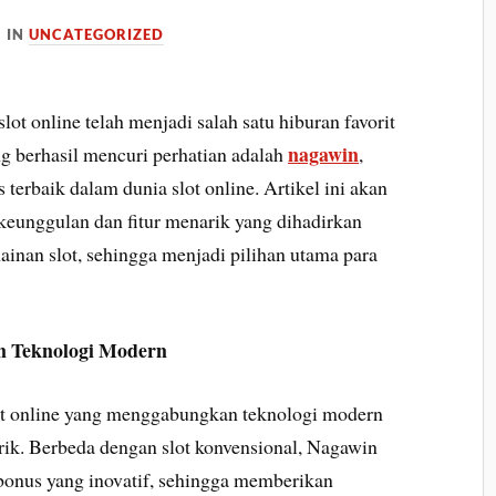
IN
UNCATEGORIZED
slot online telah menjadi salah satu hiburan favorit
nagawin
ng berhasil mencuri perhatian adalah
,
terbaik dalam dunia slot online. Artikel ini akan
eunggulan dan fitur menarik yang dihadirkan
inan slot, sehingga menjadi pilihan utama para
an Teknologi Modern
lot online yang menggabungkan teknologi modern
ik. Berbeda dengan slot konvensional, Nagawin
bonus yang inovatif, sehingga memberikan