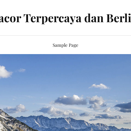
Gacor Terpercaya dan Berl
Sample Page