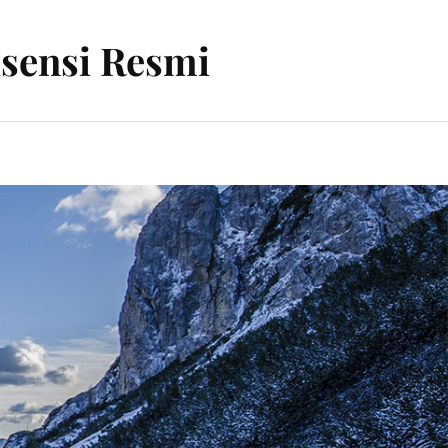
isensi Resmi