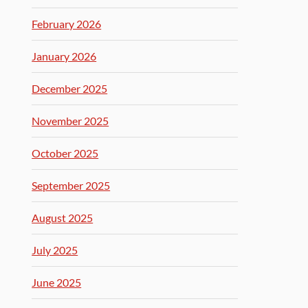
February 2026
January 2026
December 2025
November 2025
October 2025
September 2025
August 2025
July 2025
June 2025