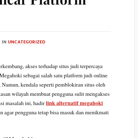
IN
UNCATEGORIZED
rkembang, akses terhadap situs judi terpercaya
Megahoki sebagai salah satu platform judi online
. Namun, kendala seperti pemblokiran situs oleh
atasan wilayah membuat pengguna sulit mengakses
link alternatif megahoki
i masalah ini, hadir
an agar pengguna tetap bisa masuk dan menikmati