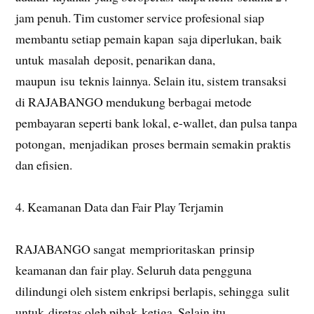
jam penuh. Tim customer service profesional siap
membantu setiap pemain kapan saja diperlukan, baik
untuk masalah deposit, penarikan dana,
maupun isu teknis lainnya. Selain itu, sistem transaksi
di RAJABANGO mendukung berbagai metode
pembayaran seperti bank lokal, e-wallet, dan pulsa tanpa
potongan, menjadikan proses bermain semakin praktis
dan efisien.
4. Keamanan Data dan Fair Play Terjamin
RAJABANGO sangat memprioritaskan prinsip
keamanan dan fair play. Seluruh data pengguna
dilindungi oleh sistem enkripsi berlapis, sehingga sulit
untuk diretas oleh pihak ketiga. Selain itu,