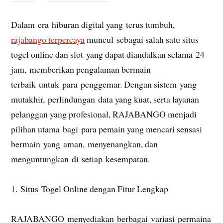
Dalam era hiburan digital yang terus tumbuh,
rajabango terpercaya
muncul sebagai salah satu situs
togel online dan slot yang dapat diandalkan selama 24
jam, memberikan pengalaman bermain
terbaik untuk para penggemar. Dengan sistem yang
mutakhir, perlindungan data yang kuat, serta layanan
pelanggan yang profesional, RAJABANGO menjadi
pilihan utama bagi para pemain yang mencari sensasi
bermain yang aman, menyenangkan, dan
menguntungkan di setiap kesempatan.
1. Situs Togel Online dengan Fitur Lengkap
RAJABANGO menyediakan berbagai variasi permaina