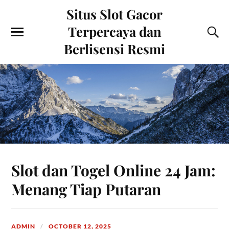
Situs Slot Gacor
Terpercaya dan
Berlisensi Resmi
Slot dan Togel Online 24 Jam:
Menang Tiap Putaran
ADMIN
OCTOBER 12, 2025