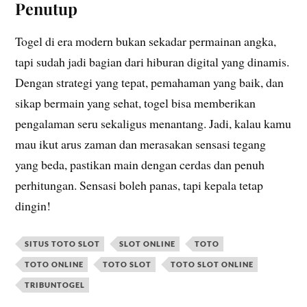
Penutup
Togel di era modern bukan sekadar permainan angka,
tapi sudah jadi bagian dari hiburan digital yang dinamis.
Dengan strategi yang tepat, pemahaman yang baik, dan
sikap bermain yang sehat, togel bisa memberikan
pengalaman seru sekaligus menantang. Jadi, kalau kamu
mau ikut arus zaman dan merasakan sensasi tegang
yang beda, pastikan main dengan cerdas dan penuh
perhitungan. Sensasi boleh panas, tapi kepala tetap
dingin!
SITUS TOTO SLOT
SLOT ONLINE
TOTO
TOTO ONLINE
TOTO SLOT
TOTO SLOT ONLINE
TRIBUNTOGEL