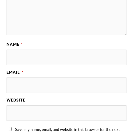
NAME
*
EMAIL
*
WEBSITE
Save my name, email, and website in this browser for the next