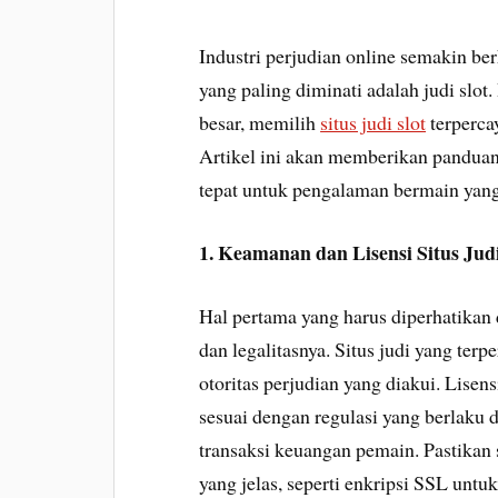
Industri perjudian online semakin be
yang paling diminati adalah judi slo
besar, memilih
situs judi slot
terperca
Artikel ini akan memberikan panduan 
tepat untuk pengalaman bermain ya
1. Keamanan dan Lisensi Situs Judi
Hal pertama yang harus diperhatikan 
dan legalitasnya. Situs judi yang terp
otoritas perjudian yang diakui. Lisen
sesuai dengan regulasi yang berlaku 
transaksi keuangan pemain. Pastikan s
yang jelas, seperti enkripsi SSL untu