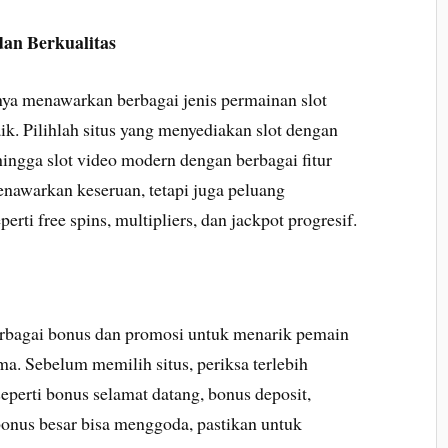
 dan Berkualitas
nya menawarkan berbagai jenis permainan slot
aik. Pilihlah situs yang menyediakan slot dengan
hingga slot video modern dengan berbagai fitur
nawarkan keseruan, tetapi juga peluang
erti free spins, multipliers, dan jackpot progresif.
erbagai bonus dan promosi untuk menarik pemain
. Sebelum memilih situs, periksa terlebih
eperti bonus selamat datang, bonus deposit,
bonus besar bisa menggoda, pastikan untuk