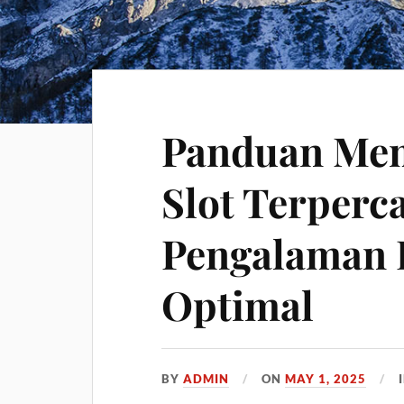
Panduan Memi
Slot Terperc
Pengalaman 
Optimal
BY
ADMIN
ON
MAY 1, 2025