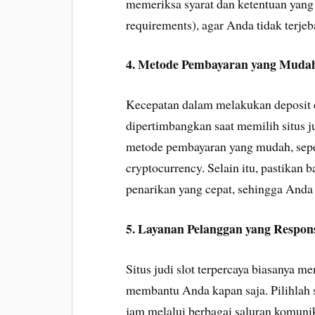
memeriksa syarat dan ketentuan yang 
requirements), agar Anda tidak terjeb
4. Metode Pembayaran yang Muda
Kecepatan dalam melakukan deposit d
dipertimbangkan saat memilih situs ju
metode pembayaran yang mudah, sepert
cryptocurrency. Selain itu, pastikan
penarikan yang cepat, sehingga Anda
5. Layanan Pelanggan yang Respons
Situs judi slot terpercaya biasanya m
membantu Anda kapan saja. Pilihlah
jam melalui berbagai saluran komunika