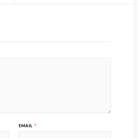
EMAIL
*