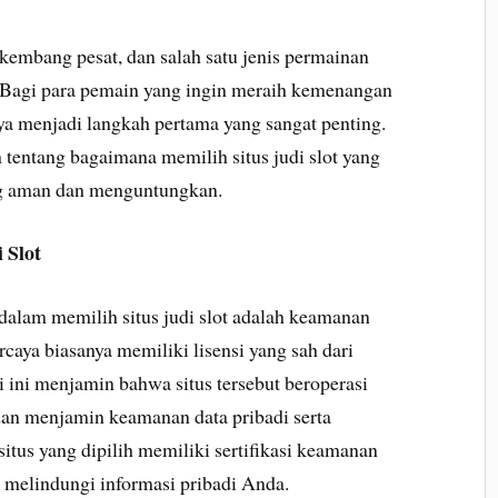
rkembang pesat, dan salah satu jenis permainan
t. Bagi para pemain yang ingin meraih kemenangan
ya menjadi langkah pertama yang sangat penting.
tentang bagaimana memilih situs judi slot yang
ng aman dan menguntungkan.
 Slot
dalam memilih situs judi slot adalah keamanan
ercaya biasanya memiliki lisensi yang sah dari
si ini menjamin bahwa situs tersebut beroperasi
dan menjamin keamanan data pribadi serta
itus yang dipilih memiliki sertifikasi keamanan
k melindungi informasi pribadi Anda.