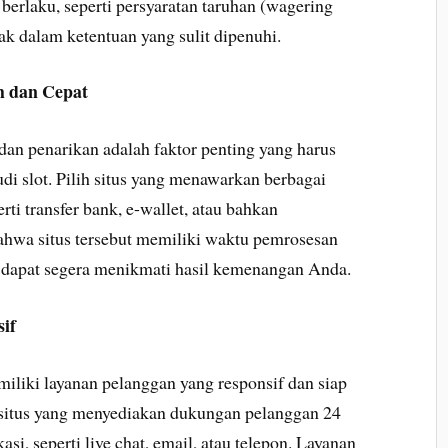
berlaku, seperti persyaratan taruhan (wagering
ak dalam ketentuan yang sulit dipenuhi.
h dan Cepat
an penarikan adalah faktor penting yang harus
di slot. Pilih situs yang menawarkan berbagai
i transfer bank, e-wallet, atau bahkan
 bahwa situs tersebut memiliki waktu pemrosesan
 dapat segera menikmati hasil kemenangan Anda.
if
emiliki layanan pelanggan yang responsif dan siap
 situs yang menyediakan dukungan pelanggan 24
si, seperti live chat, email, atau telepon. Layanan