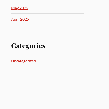
May 2025
April 2025
Categories
Uncategorized