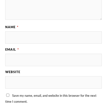
NAME
*
EMAIL
*
WEBSITE
Save my name, email, and website in this browser for the next
time I comment.