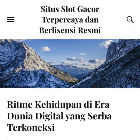
Situs Slot Gacor
Terpercaya dan
Berlisensi Resmi
Ritme Kehidupan di Era
Dunia Digital yang Serba
Terkoneksi