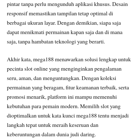
pintar tanpa perlu mengunduh aplikasi khusus. Desain
responsif memastikan tampilan tetap optimal di
berbagai ukuran layar. Dengan demikian, siapa saja
dapat menikmati permainan kapan saja dan di mana
saja, tanpa hambatan teknologi yang berarti.
Akhir kata, mega188 menawarkan solusi lengkap untuk
pecinta slot online yang menginginkan pengalaman
seru, aman, dan menguntungkan. Dengan koleksi
permainan yang beragam, fitur keamanan terbaik, serta
promosi menarik, platform ini mampu memenuhi
kebutuhan para pemain modern. Memilih slot yang
dioptimalkan untuk kata kunci mega188 tentu menjadi
langkah tepat untuk meraih keseruan dan
keberuntungan dalam dunia judi daring.