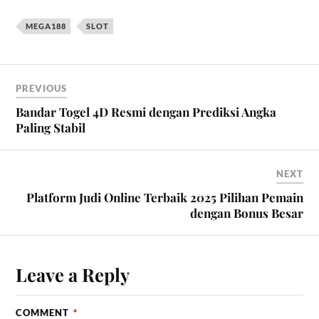
MEGA188
SLOT
PREVIOUS
Bandar Togel 4D Resmi dengan Prediksi Angka
Paling Stabil
NEXT
Platform Judi Online Terbaik 2025 Pilihan Pemain
dengan Bonus Besar
Leave a Reply
COMMENT
*