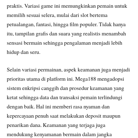
praktis. Variasi game ini memungkinkan pemain untuk
memilih sesuai selera, mulai dari slot bertema
petualangan, fantasi, hingga film populer. Tidak hanya
itu, tampilan grafis dan suara yang realistis menambah
sensasi bermain sehingga pengalaman menjadi lebih
hidup dan seru.
Selain variasi permainan, aspek keamanan juga menjadi
prioritas utama di platform ini. Mega188 mengadopsi
sistem enkripsi canggih dan prosedur keamanan yang
ketat sehingga data dan transaksi pemain terlindungi
dengan baik. Hal ini memberi rasa nyaman dan
kepercayaan penuh saat melakukan deposit maupun
penarikan dana. Keamanan yang terjaga juga
mendukung kenyamanan bermain dalam jangka