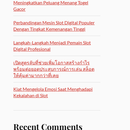
Meningkatkan Peluang Menang Togel
Gacor
Perbandingan Mesin Slot Digital Populer
Dengan Tingkat Kemenangan Tinggi
Langkah-Langkah Menjadi Pemain Slot
Digital Profesional
เปิดสูตรลับที่ช่วยเพิ่มโอกาสสร้างกำไร
พร้อมต่อยอดประสบการณ์การเล่น สล็อต
ให้คุ้มค่ามากกว่าที่เคย
Kiat Mengelola Emosi Saat Menghadapi
Kekalahan di Slot
Recent Comments