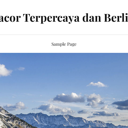
Gacor Terpercaya dan Berl
Sample Page