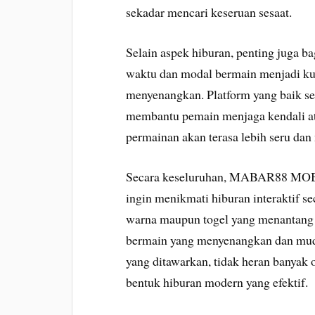
sekadar mencari keseruan sesaat.
Selain aspek hiburan, penting juga b
waktu dan modal bermain menjadi kun
menyenangkan. Platform yang baik se
membantu pemain menjaga kendali atas
permainan akan terasa lebih seru d
Secara keseluruhan, MABAR88 MOBIL
ingin menikmati hiburan interaktif sec
warna maupun togel yang menantang 
bermain yang menyenangkan dan mu
yang ditawarkan, tidak heran banyak o
bentuk hiburan modern yang efektif.