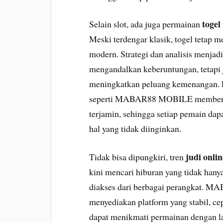
togel
Selain slot, ada juga permainan
Meski terdengar klasik, togel tetap m
modern. Strategi dan analisis menjadi
mengandalkan keberuntungan, tetapi
meningkatkan peluang kemenangan. P
seperti MABAR88 MOBILE memberik
terjamin, sehingga setiap pemain dap
hal yang tidak diinginkan.
judi onlin
Tidak bisa dipungkiri, tren
kini mencari hiburan yang tidak hany
diakses dari berbagai perangkat. 
menyediakan platform yang stabil, ce
dapat menikmati permainan dengan la