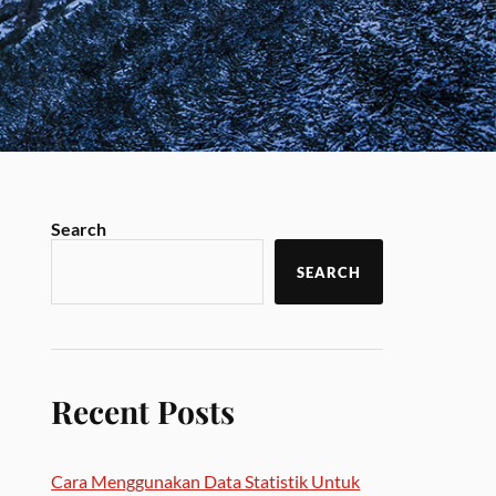
Search
SEARCH
Recent Posts
Cara Menggunakan Data Statistik Untuk