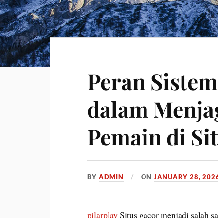
Peran Sistem
dalam Menja
Pemain di Si
BY
ADMIN
ON
JANUARY 28, 202
pilarplay
Situs gacor menjadi salah sa