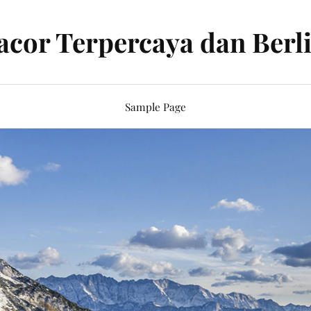
Gacor Terpercaya dan Berl
Sample Page