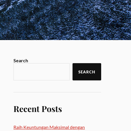
Search
SEARCH
Recent Posts
Raih Keuntungan Maksimal dengan