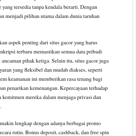
r yang tersedia tanpa kendala berarti. Dengan
an menjadi pilihan utama dalam dunia taruhan
n aspek penting dari situs gacor yang harus
nkripsi terbaru memastikan semua data pribadi
ancaman pihak ketiga. Selain itu, situs gacor juga
ran yang fleksibel dan mudah diakses, seperti
Sistem keamanan ini memberikan rasa tenang bagi
un penarikan kemenangan. Kepercayaan terhadap
na komitmen mereka dalam menjaga privasi dan
.
semakin lengkap dengan adanya berbagai promo
cara rutin. Bonus deposit, cashback, dan free spin