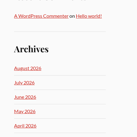
A WordPress Commenter
on
Hello world!
Archives
August 2026
July 2026
June 2026
May 2026
April 2026