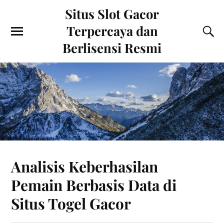
Situs Slot Gacor
Terpercaya dan
Berlisensi Resmi
Analisis Keberhasilan
Pemain Berbasis Data di
Situs Togel Gacor