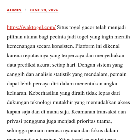
ADMIN
JUNE 28, 2026
https://waktogel.com/
Situs togel gacor telah menjadi
pilihan utama bagi pecinta judi togel yang ingin meraih
kemenangan secara konsisten. Platform ini dikenal
karena reputasinya yang terpercaya dan menyediakan
data prediksi akurat setiap hari. Dengan sistem yang
canggih dan analisis statistik yang mendalam, pemain
dapat lebih percaya diri dalam menentukan angka
keluaran. Keberhasilan yang diraih tidak lepas dari
dukungan teknologi mutakhir yang memudahkan akses
kapan saja dan di mana saja. Keamanan transaksi dan
privasi pengguna juga menjadi prioritas utama,
sehingga pemain merasa nyaman dan fokus dalam
menempatkan taruhan. Situs togel gacor ini terus