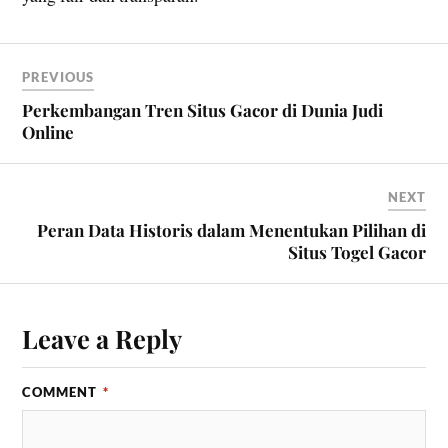
PREVIOUS
Perkembangan Tren Situs Gacor di Dunia Judi
Online
NEXT
Peran Data Historis dalam Menentukan Pilihan di
Situs Togel Gacor
Leave a Reply
COMMENT
*