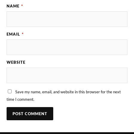
NAME
*
EMAIL
*
WEBSITE
Save my name, email, and website in this browser for the next
time I comment.