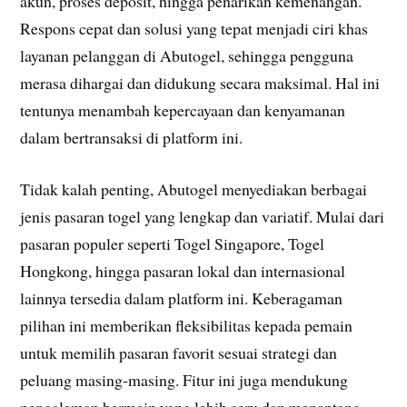
akun, proses deposit, hingga penarikan kemenangan.
Respons cepat dan solusi yang tepat menjadi ciri khas
layanan pelanggan di Abutogel, sehingga pengguna
merasa dihargai dan didukung secara maksimal. Hal ini
tentunya menambah kepercayaan dan kenyamanan
dalam bertransaksi di platform ini.
Tidak kalah penting, Abutogel menyediakan berbagai
jenis pasaran togel yang lengkap dan variatif. Mulai dari
pasaran populer seperti Togel Singapore, Togel
Hongkong, hingga pasaran lokal dan internasional
lainnya tersedia dalam platform ini. Keberagaman
pilihan ini memberikan fleksibilitas kepada pemain
untuk memilih pasaran favorit sesuai strategi dan
peluang masing-masing. Fitur ini juga mendukung
pengalaman bermain yang lebih seru dan menantang.