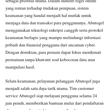
sebagai prioritas utama. Dalam industri togel online
yang rentan terhadap tindakan penipuan, sistem
keamanan yang handal menjadi hal mutlak untuk
menjaga data dan transaksi para penggunanya. Abutogel
menggunakan teknologi enkripsi canggih serta protokol
keamanan berlapis yang mampu melindungi informasi
pribadi dan finansial pengguna dari ancaman cyber.
Dengan demikian, para pemain dapat fokus menikmati
permainan tanpa khawatir soal kebocoran data atau
manipulasi hasil.
Selain keamanan, pelayanan pelanggan Abutogel juga
menjadi salah satu daya tarik utama. Tim customer
service Abutogel siap melayani pengguna selama 24
jam penuh, memberikan bantuan mulai dari pendaftaran